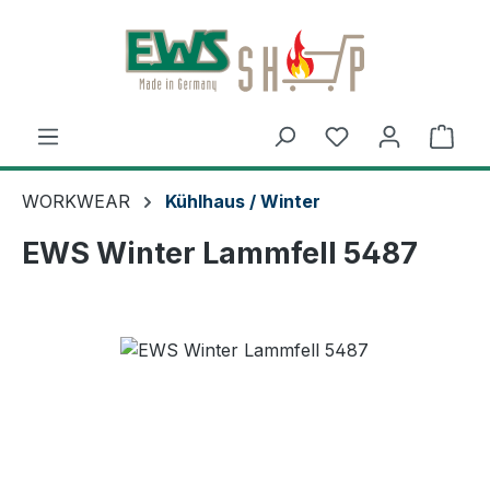
Zum Hauptinhalt springen
Ware
WORKWEAR
Kühlhaus / Winter
EWS Winter Lammfell 5487
Bildergalerie überspringen