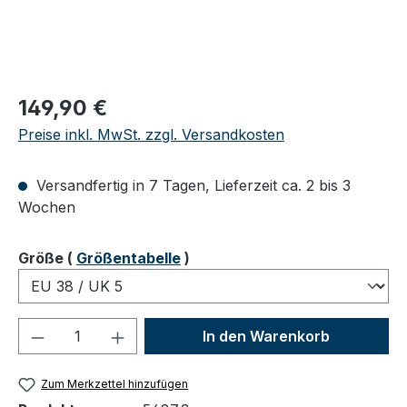
Regulärer Preis:
149,90 €
Preise inkl. MwSt. zzgl. Versandkosten
Versandfertig in 7 Tagen, Lieferzeit ca. 2 bis 3
Wochen
auswählen
Größe
(
Größentabelle
)
Produkt Anzahl: Gib den gewünschten We
In den Warenkorb
Zum Merkzettel hinzufügen