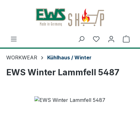
Zum Hauptinhalt springen
Ware
WORKWEAR
Kühlhaus / Winter
EWS Winter Lammfell 5487
Bildergalerie überspringen