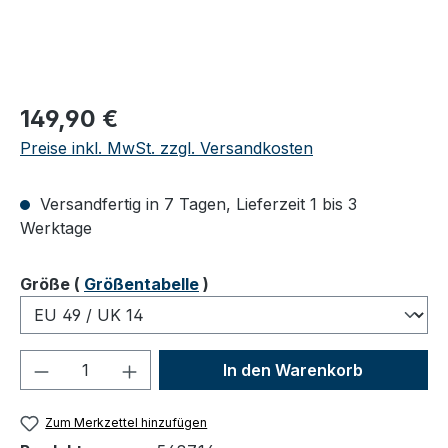
Regulärer Preis:
149,90 €
Preise inkl. MwSt. zzgl. Versandkosten
Versandfertig in 7 Tagen, Lieferzeit 1 bis 3
Werktage
auswählen
Größe
(
Größentabelle
)
Produkt Anzahl: Gib den gewünschten We
In den Warenkorb
Zum Merkzettel hinzufügen