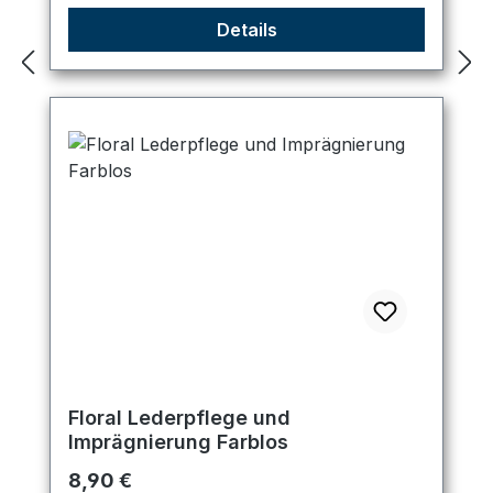
Details
Floral Lederpflege und
Imprägnierung Farblos
Regulärer Preis:
8,90 €