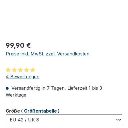
Regulärer Preis:
99,90 €
Preise inkl. MwSt. zzgl. Versandkosten
Durchschnittliche Bewertung von 5 von 5 Sternen
4 Bewertungen
Versandfertig in 7 Tagen, Lieferzeit 1 bis 3
Werktage
auswählen
Größe
(
Größentabelle
)