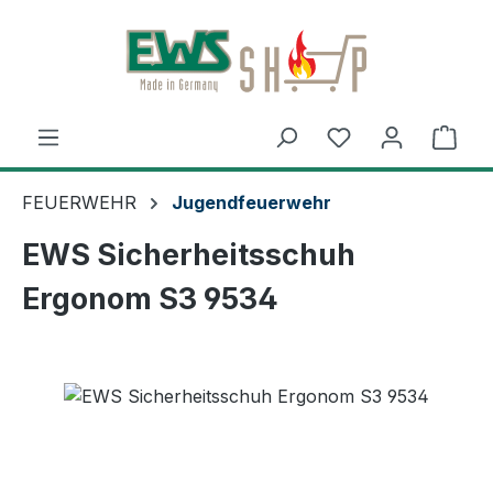
Zum Hauptinhalt springen
Ware
FEUERWEHR
Jugendfeuerwehr
EWS Sicherheitsschuh
Ergonom S3 9534
Bildergalerie überspringen