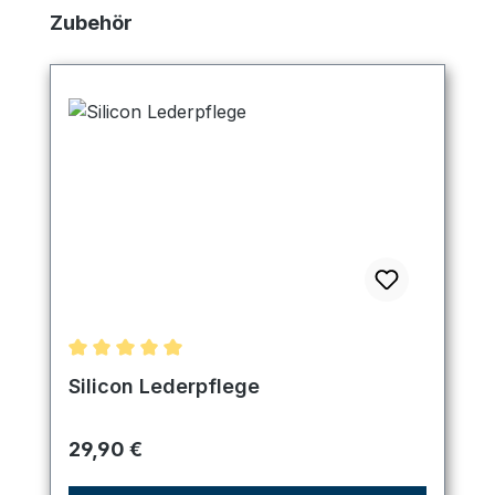
Produktgalerie überspringen
Zubehör
Durchschnittliche Bewertung von 5 von 5 Sternen
Silicon Lederpflege
Regulärer Preis:
29,90 €