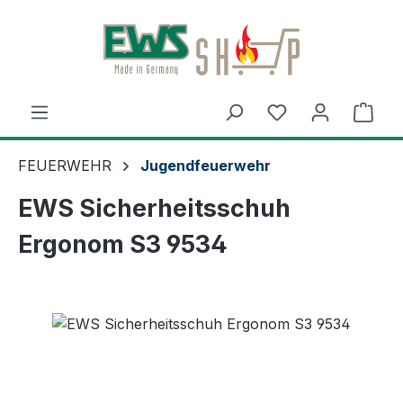
Zum Hauptinhalt springen
Ware
FEUERWEHR
Jugendfeuerwehr
EWS Sicherheitsschuh
Ergonom S3 9534
Bildergalerie überspringen