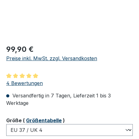
Regulärer Preis:
99,90 €
Preise inkl. MwSt. zzgl. Versandkosten
Durchschnittliche Bewertung von 5 von 5 Sternen
4 Bewertungen
Versandfertig in 7 Tagen, Lieferzeit 1 bis 3
Werktage
auswählen
Größe
(
Größentabelle
)