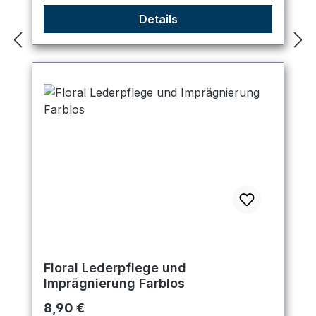
Details
Floral Lederpflege und
Imprägnierung Farblos
Regulärer Preis:
8,90 €