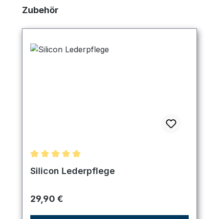
Produktgalerie überspringen
Zubehör
Durchschnittliche Bewertung von 5 von 5 Sternen
Silicon Lederpflege
Regulärer Preis:
29,90 €