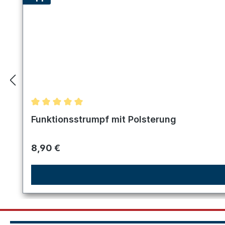
Durchschnittliche Bewertung von 5 von 5 Sternen
Funktionsstrumpf mit Polsterung
Regulärer Preis:
8,90 €