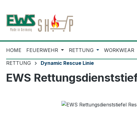
m Hauptinhalt springen
Zur Suche springen
Zur Hauptnavigation springen
HOME
FEUERWEHR
RETTUNG
WORKWEAR
RETTUNG
Dynamic Rescue Linie
EWS Rettungsdienststief
Bildergalerie überspringen