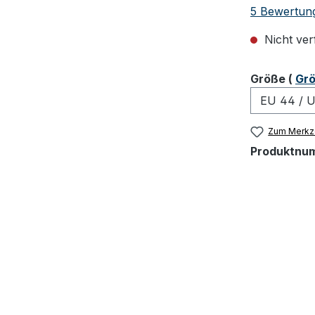
Durchschnit
5 Bewertun
Nicht ver
ausw
Größe
(
Grö
Zum Merkze
Produktnu