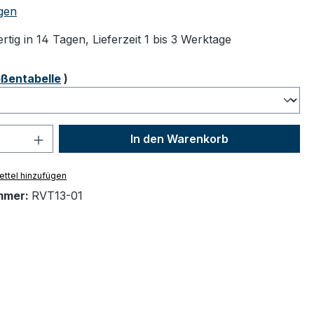
tliche Bewertung von 4.67 von 5 Sternen
gen
tig in 14 Tagen, Lieferzeit 1 bis 3 Werktage
ählen
ßentabelle
)
 Anzahl: Gib den gewünschten Wert ein 
In den Warenkorb
ttel hinzufügen
mmer:
RVT13-01