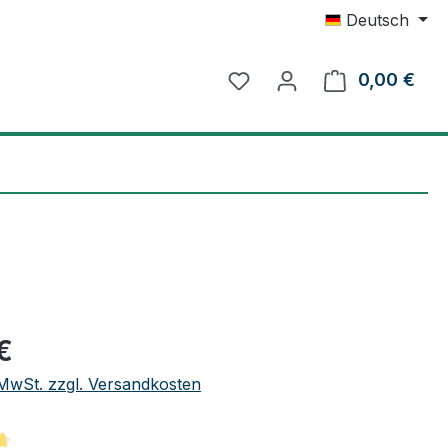
Deutsch
0,00 €
Ware
eis:
€
. MwSt. zzgl. Versandkosten