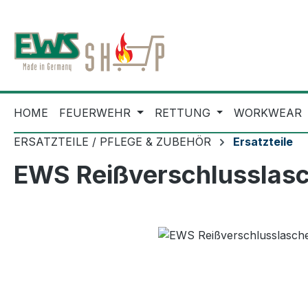
m Hauptinhalt springen
Zur Suche springen
Zur Hauptnavigation springen
HOME
FEUERWEHR
RETTUNG
WORKWEAR
ERSATZTEILE / PFLEGE & ZUBEHÖR
Ersatzteile
EWS Reißverschlusslasch
Bildergalerie überspringen