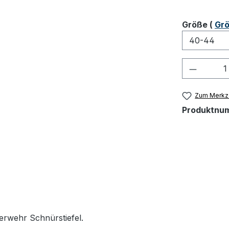
ausw
Größe
(
Grö
Produkt
Zum Merkze
Produktnu
erwehr Schnürstiefel.