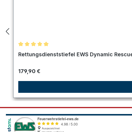
Durchschnittliche Bewertung von 4.89 von 5 Ster
Rettungsdienststiefel EWS Dynamic Rescue
Regulärer Preis:
179,90 €