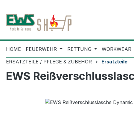
m Hauptinhalt springen
Zur Suche springen
Zur Hauptnavigation springen
HOME
FEUERWEHR
RETTUNG
WORKWEAR
ERSATZTEILE / PFLEGE & ZUBEHÖR
Ersatzteile
EWS Reißverschlusslasc
Bildergalerie überspringen