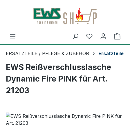
Zum Hauptinhalt springen
Ware
ERSATZTEILE / PFLEGE & ZUBEHÖR
Ersatzteile
EWS Reißverschlusslasche
Dynamic Fire PINK für Art.
21203
Bildergalerie überspringen