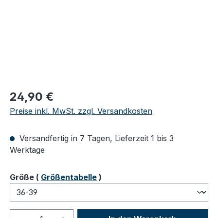
Regulärer Preis:
24,90 €
Preise inkl. MwSt. zzgl. Versandkosten
Versandfertig in 7 Tagen, Lieferzeit 1 bis 3
Werktage
auswählen
Größe
(
Größentabelle
)
Produkt Anzahl: Gib den gewünschten We