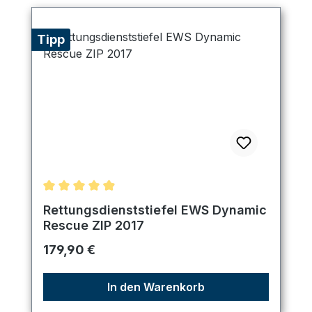
Tipp
Durchschnittliche Bewertung von 4.89 von 5 Ster
Rettungsdienststiefel EWS Dynamic
Rescue ZIP 2017
Regulärer Preis:
179,90 €
In den Warenkorb