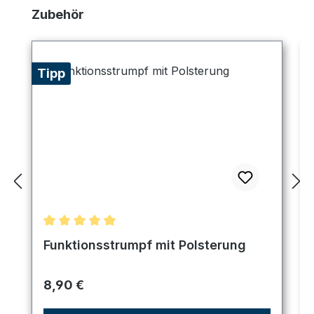
Produktgalerie überspringen
Zubehör
Tipp
Durchschnittliche Bewertung von 5 von 5 Sternen
Funktionsstrumpf mit Polsterung
Regulärer Preis:
8,90 €