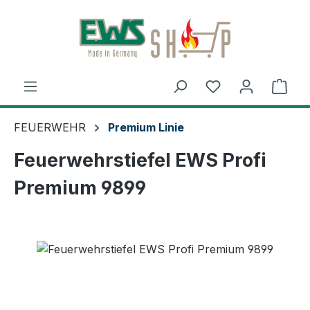
Zum Hauptinhalt springen
Ware
FEUERWEHR
Premium Linie
Feuerwehrstiefel EWS Profi
Premium 9899
Bildergalerie überspringen