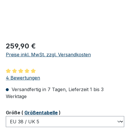
Regulärer Preis:
259,90 €
Preise inkl. MwSt. zzgl. Versandkosten
Durchschnittliche Bewertung von 5 von 5 Sternen
4 Bewertungen
Versandfertig in 7 Tagen, Lieferzeit 1 bis 3
Werktage
auswählen
Größe
(
Größentabelle
)