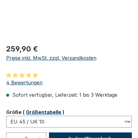
Regulärer Preis:
259,90 €
Preise inkl. MwSt. zzgl. Versandkosten
Durchschnittliche Bewertung von 5 von 5 Sternen
4 Bewertungen
Sofort verfügbar, Lieferzeit: 1 bis 3 Werktage
auswählen
Größe
(
Größentabelle
)
Produkt Anzahl: Gib den gewünschten We