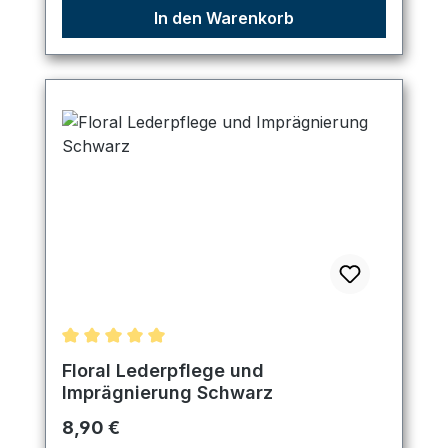
In den Warenkorb
Durchschnittliche Bewertung von 5 von 5 Sternen
Floral Lederpflege und
Imprägnierung Schwarz
Regulärer Preis:
8,90 €