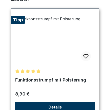
Tipp
Durchschnittliche Bewertung von 5 von 5 Sternen
Funktionsstrumpf mit Polsterung
Regulärer Preis:
8,90 €
Details