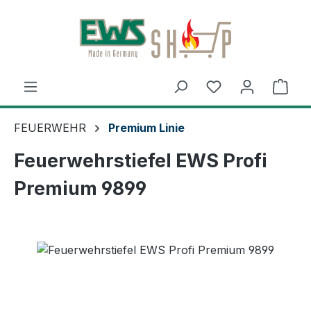
Zum Hauptinhalt springen
Ware
FEUERWEHR
Premium Linie
Feuerwehrstiefel EWS Profi
Premium 9899
Bildergalerie überspringen