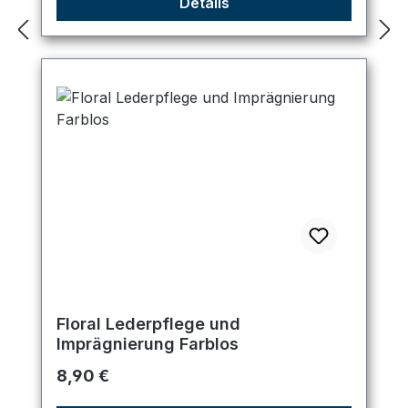
Details
Floral Lederpflege und
Imprägnierung Farblos
Regulärer Preis:
8,90 €