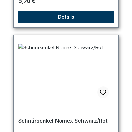
Regulärer Preis:
8,90 €
Details
Schnürsenkel Nomex Schwarz/Rot