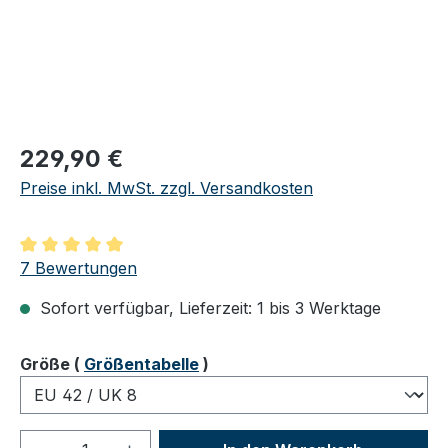
Regulärer Preis:
229,90 €
Preise inkl. MwSt. zzgl. Versandkosten
Durchschnittliche Bewertung von 5 von 5 Sternen
7 Bewertungen
Sofort verfügbar, Lieferzeit: 1 bis 3 Werktage
auswählen
Größe
(
Größentabelle
)
Produkt Anzahl: Gib den gewünschten We