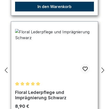
In den Warenkorb
Durchschnittliche Bewertung von 5 von 5 Sternen
Floral Lederpflege und
Imprägnierung Schwarz
Regulärer Preis:
8,90 €