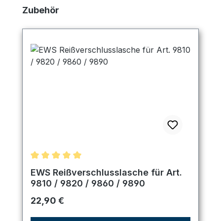
Produktgalerie überspringen
Zubehör
Durchschnittliche Bewertung von 5 von 5 Sternen
EWS Reißverschlusslasche für Art.
9810 / 9820 / 9860 / 9890
Regulärer Preis:
22,90 €