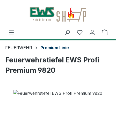
Zum Hauptinhalt springen
Ware
FEUERWEHR
Premium Linie
Feuerwehrstiefel EWS Profi
Premium 9820
Bildergalerie überspringen