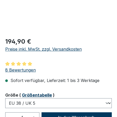
Regulärer Preis:
194,90 €
Preise inkl. MwSt. zzgl. Versandkosten
Durchschnittliche Bewertung von 5 von 5 Sternen
8 Bewertungen
Sofort verfügbar, Lieferzeit: 1 bis 3 Werktage
auswählen
Größe
(
Größentabelle
)
Produkt Anzahl: Gib den gewünschten We