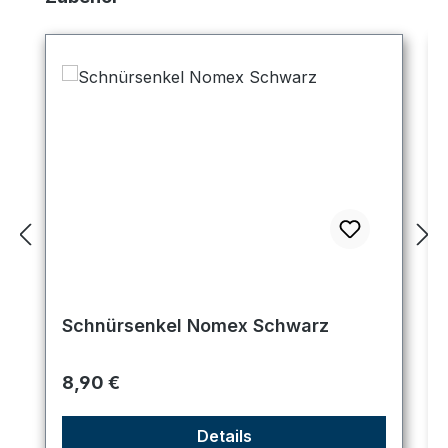
Schnürsenkel Nomex Schwarz
Regulärer Preis:
8,90 €
Details