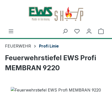
Zum Hauptinhalt springen
Ware
FEUERWEHR
Profi Linie
Feuerwehrstiefel EWS Profi
MEMBRAN 9220
Bildergalerie überspringen