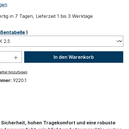
tliche Bewertung von 5 von 5 Sternen
gen
tig in 7 Tagen, Lieferzeit 1 bis 3 Werktage
ählen
ßentabelle
)
 Anzahl: Gib den gewünschten Wert ein 
In den Warenkorb
ttel hinzufügen
mmer:
9220.1
 Sicherheit, hohen Tragekomfort und eine robuste