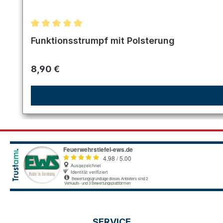
Durchschnittliche Bewertung von 5 von 5 Sternen
Funktionsstrumpf mit Polsterung
Regulärer Preis:
8,90 €
SERVICE