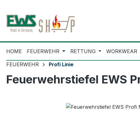
m Hauptinhalt springen
Zur Suche springen
Zur Hauptnavigation springen
HOME
FEUERWEHR
RETTUNG
WORKWEAR
FEUERWEHR
Profi Linie
Feuerwehrstiefel EWS 
Bildergalerie überspringen