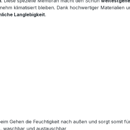
m
. Diese spezielle Membran macht den Schuh
weitestgehe
nehm klimatisiert bleiben. Dank hochwertiger Materialien 
liche Langlebigkeit
.
beim Gehen die Feuchtigkeit nach außen und sorgt somit f
e, waschbar und austauschbar