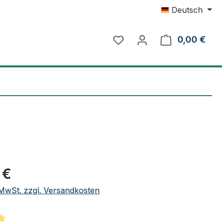
Deutsch
0,00 €
Ware
eis:
 €
. MwSt. zzgl. Versandkosten