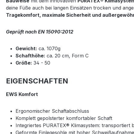
Bauweise
mit dem innovativen
PURATEX® Klimasyste
deine Füße auch bei langen Einsätzen trocken und ange
Tragekomfort, maximale Sicherheit und außergewöhn
Geprüft nach EN 15090:2012
Gewicht:
ca. 1070g
Schafthöhe:
ca. 20 cm, Form C
Größe:
34 - 50
EIGENSCHAFTEN
EWS Komfort
Ergonomischer Schaftabschluss
Komplett gepolsterter komfortabler Schaft
Integriertes PURATEX® Klimasystem: transportiert 
Geformte Einlegesohle mit hoher Schweißaufnahm