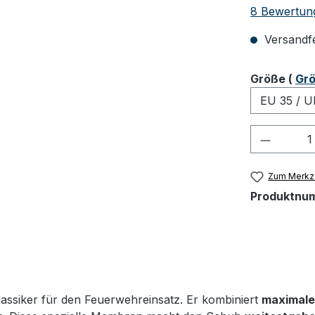
Durchschnit
8 Bewertun
Versandfer
ausw
Größe
(
Grö
Produkt
Zum Merkze
Produktnu
lassiker für den Feuerwehreinsatz. Er kombiniert
maximale