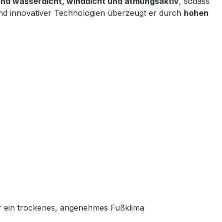
nd wasserdicht, winddicht und atmungsaktiv
, sodass
und innovativer Technologien überzeugt er durch
hohen
ür ein trockenes, angenehmes Fußklima