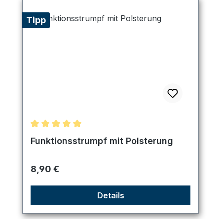
Tipp
Durchschnittliche Bewertung von 5 von 5 Sternen
Funktionsstrumpf mit Polsterung
Regulärer Preis:
8,90 €
Details