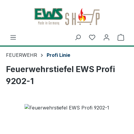
Zum Hauptinhalt springen
Du hast 0 Produ
Ware
FEUERWEHR
Profi Linie
Feuerwehrstiefel EWS Profi
9202-1
Bildergalerie überspringen