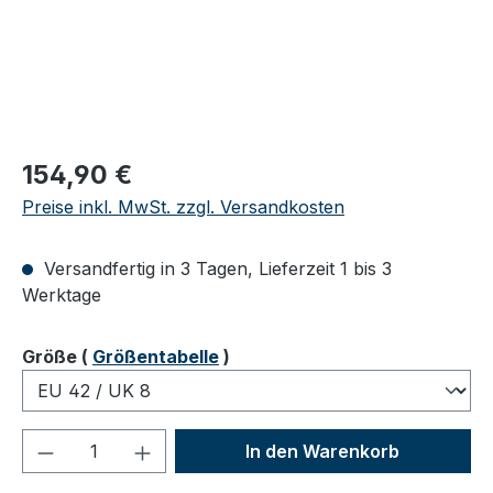
Regulärer Preis:
154,90 €
Preise inkl. MwSt. zzgl. Versandkosten
Versandfertig in 3 Tagen, Lieferzeit 1 bis 3
Werktage
auswählen
Größe
(
Größentabelle
)
Produkt Anzahl: Gib den gewünschten We
In den Warenkorb