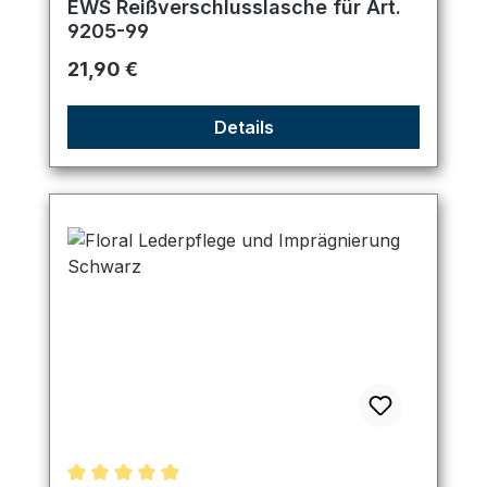
EWS Reißverschlusslasche für Art.
9205-99
Regulärer Preis:
21,90 €
Details