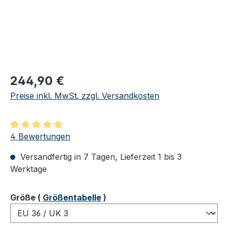
Regulärer Preis:
244,90 €
Preise inkl. MwSt. zzgl. Versandkosten
Durchschnittliche Bewertung von 5 von 5 Sternen
4 Bewertungen
Versandfertig in 7 Tagen, Lieferzeit 1 bis 3
Werktage
auswählen
Größe
(
Größentabelle
)