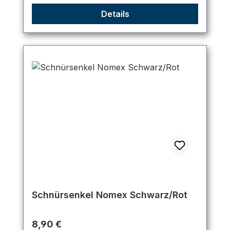
Details
Schnürsenkel Nomex Schwarz/Rot
Regulärer Preis:
8,90 €