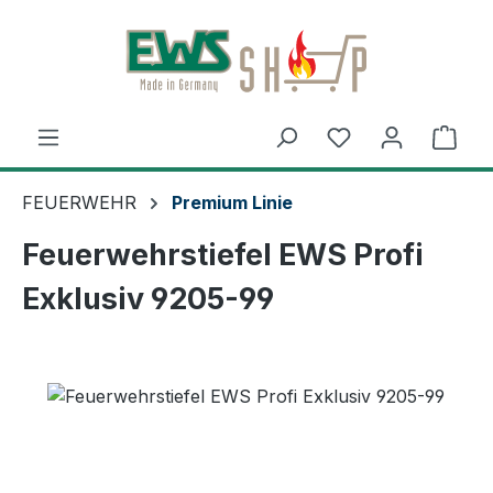
Zum Hauptinhalt springen
Ware
FEUERWEHR
Premium Linie
Feuerwehrstiefel EWS Profi
Exklusiv 9205-99
Bildergalerie überspringen