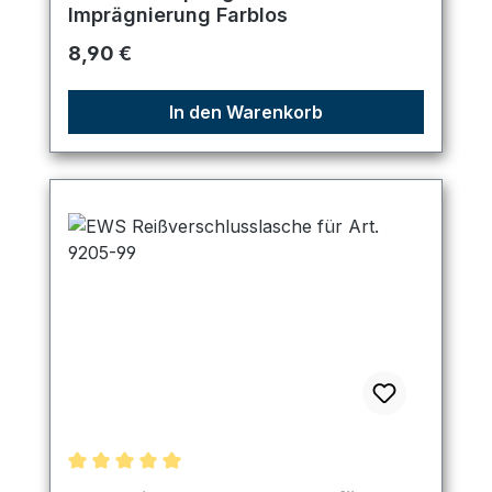
Imprägnierung Farblos
Regulärer Preis:
8,90 €
In den Warenkorb
Durchschnittliche Bewertung von 5 von 5 Sternen