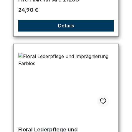
Regulärer Preis:
24,90 €
Details
Floral Lederpflege und