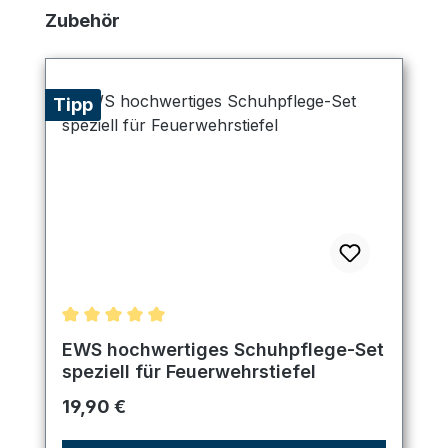
Produktgalerie überspringen
Zubehör
Tipp
Durchschnittliche Bewertung von 5 von 5 Sternen
EWS hochwertiges Schuhpflege-Set
speziell für Feuerwehrstiefel
Regulärer Preis:
19,90 €