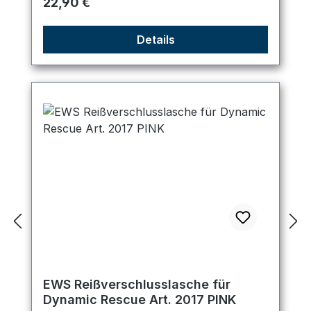
Regulärer Preis:
22,90 €
Details
EWS Reißverschlusslasche für
Dynamic Rescue Art. 2017 PINK