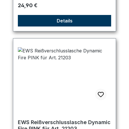
Regulärer Preis:
24,90 €
Details
EWS Reißverschlusslasche Dynamic
Fire PINK für Art. 21203