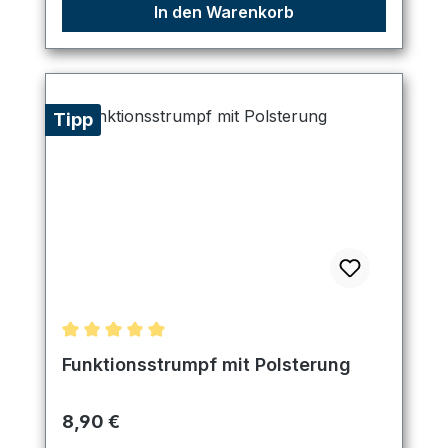
In den Warenkorb
Tipp
Durchschnittliche Bewertung von 5 von 5 Sternen
Funktionsstrumpf mit Polsterung
Regulärer Preis:
8,90 €