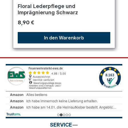
Durchschnittliche Bewertung von 5 von 5 Sternen
Floral Lederpflege und
Imprägnierung Schwarz
Regulärer Preis:
8,90 €
In den Warenkorb
SERVICE