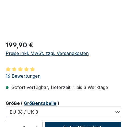
Regulärer Preis:
199,90 €
Preise inkl. MwSt. zzgl. Versandkosten
Durchschnittliche Bewertung von 5 von 5 Sternen
16 Bewertungen
Sofort verfügbar, Lieferzeit: 1 bis 3 Werktage
auswählen
Größe
(
Größentabelle
)
Produkt Anzahl: Gib den gewünschten We