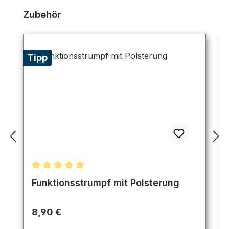
Produktgalerie überspringen
Zubehör
Tipp
Durchschnittliche Bewertung von 5 von 5 Sternen
Funktionsstrumpf mit Polsterung
Regulärer Preis:
8,90 €