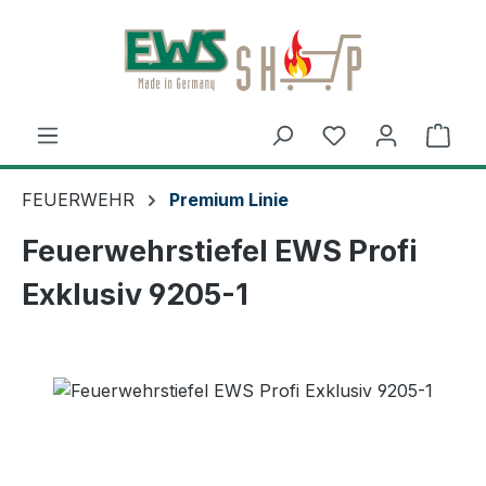
Zum Hauptinhalt springen
Ware
FEUERWEHR
Premium Linie
Feuerwehrstiefel EWS Profi
Exklusiv 9205-1
Bildergalerie überspringen