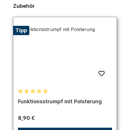
Produktgalerie überspringen
Zubehör
Tipp
Durchschnittliche Bewertung von 5 von 5 Sternen
Funktionsstrumpf mit Polsterung
Regulärer Preis:
8,90 €