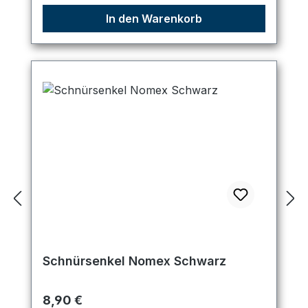
In den Warenkorb
Schnürsenkel Nomex Schwarz
Regulärer Preis:
8,90 €