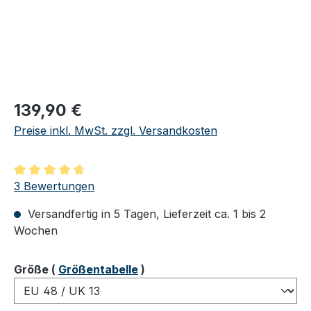
Regulärer Preis:
139,90 €
Preise inkl. MwSt. zzgl. Versandkosten
Durchschnittliche Bewertung von 4.67 von 5 Sternen
3 Bewertungen
Versandfertig in 5 Tagen, Lieferzeit ca. 1 bis 2
Wochen
auswählen
Größe
(
Größentabelle
)