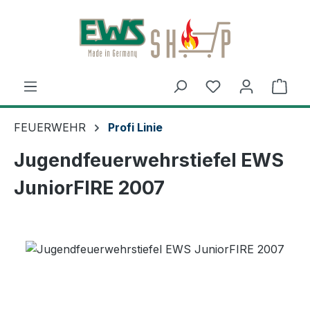
Zum Hauptinhalt springen
Ware
FEUERWEHR
Profi Linie
Jugendfeuerwehrstiefel EWS
JuniorFIRE 2007
Bildergalerie überspringen