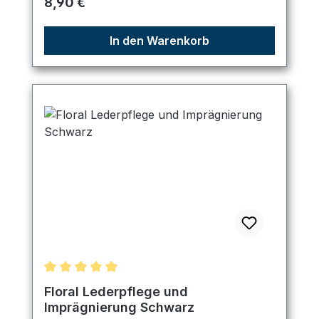
Regulärer Preis:
8,90 €
In den Warenkorb
Durchschnittliche Bewertung von 5 von 5 Sternen
Floral Lederpflege und
Imprägnierung Schwarz