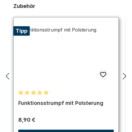
Produktgalerie überspringen
Zubehör
Tipp
Durchschnittliche Bewertung von 5 von 5 Sternen
Funktionsstrumpf mit Polsterung
Regulärer Preis:
8,90 €