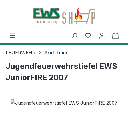
Zum Hauptinhalt springen
Ware
FEUERWEHR
Profi Linie
Jugendfeuerwehrstiefel EWS
JuniorFIRE 2007
Bildergalerie überspringen