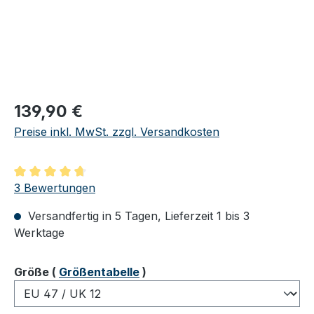
Regulärer Preis:
139,90 €
Preise inkl. MwSt. zzgl. Versandkosten
Durchschnittliche Bewertung von 4.67 von 5 Sternen
3 Bewertungen
Versandfertig in 5 Tagen, Lieferzeit 1 bis 3
Werktage
auswählen
Größe
(
Größentabelle
)