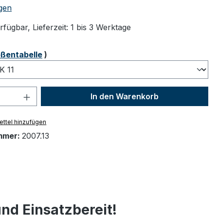
tliche Bewertung von 4.67 von 5 Sternen
gen
fügbar, Lieferzeit: 1 bis 3 Werktage
ählen
ßentabelle
)
 Anzahl: Gib den gewünschten Wert ein 
In den Warenkorb
ttel hinzufügen
mmer:
2007.13
nd Einsatzbereit!