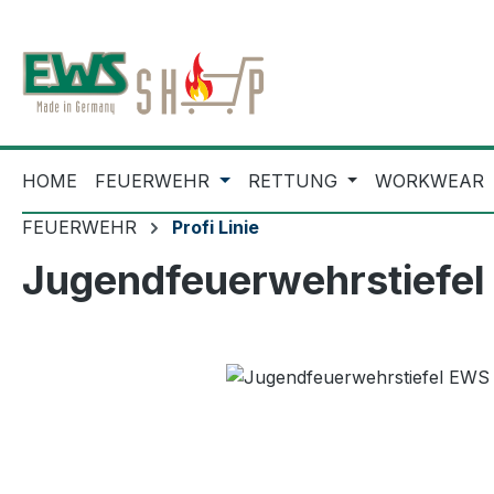
m Hauptinhalt springen
Zur Suche springen
Zur Hauptnavigation springen
HOME
FEUERWEHR
RETTUNG
WORKWEAR
FEUERWEHR
Profi Linie
Jugendfeuerwehrstiefel
Bildergalerie überspringen