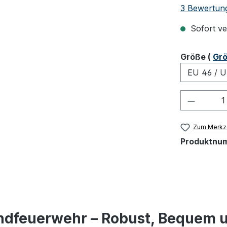
Durchschnit
3 Bewertun
Sofort ver
ausw
Größe
(
Grö
Produkt
Zum Merkze
Produktnu
gendfeuerwehr – Robust, Bequem u