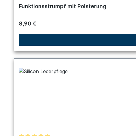
Durchschnittliche Bewertung von 5 von 5 Sternen
Funktionsstrumpf mit Polsterung
Regulärer Preis:
8,90 €