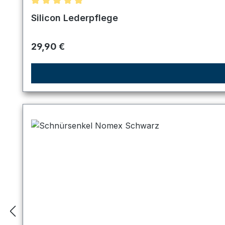
Durchschnittliche Bewertung von 5 von 5 Sternen
Silicon Lederpflege
Regulärer Preis:
29,90 €