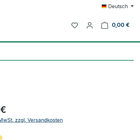
Deutsch
0,00 €
Ware
eis:
 €
. MwSt. zzgl. Versandkosten