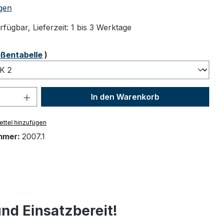
tliche Bewertung von 4.67 von 5 Sternen
gen
fügbar, Lieferzeit: 1 bis 3 Werktage
ählen
ßentabelle
)
 Anzahl: Gib den gewünschten Wert ein 
In den Warenkorb
ttel hinzufügen
mmer:
2007.1
nd Einsatzbereit!