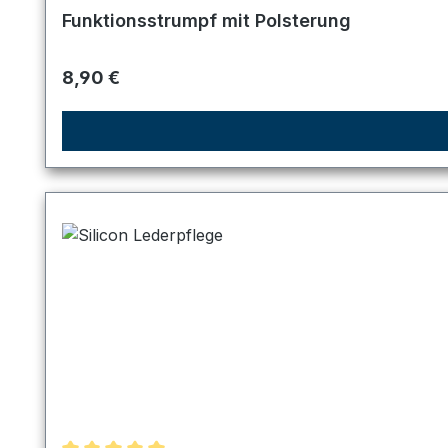
Durchschnittliche Bewertung von 5 von 5 Sternen
Funktionsstrumpf mit Polsterung
Regulärer Preis:
8,90 €