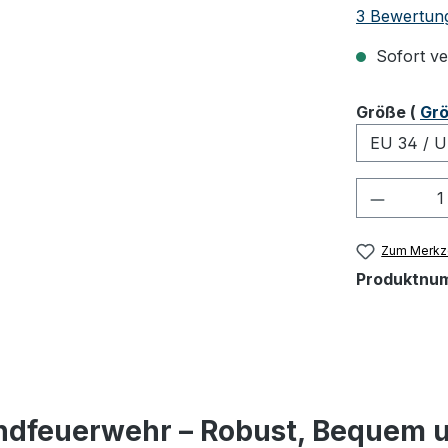
Durchschnit
3 Bewertun
Sofort ver
ausw
Größe
(
Grö
Produkt
Zum Merkze
Produktnu
gendfeuerwehr – Robust, Bequem u