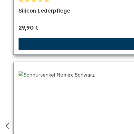
Durchschnittliche Bewertung von 5 von 5 Sternen
Silicon Lederpflege
Regulärer Preis:
29,90 €