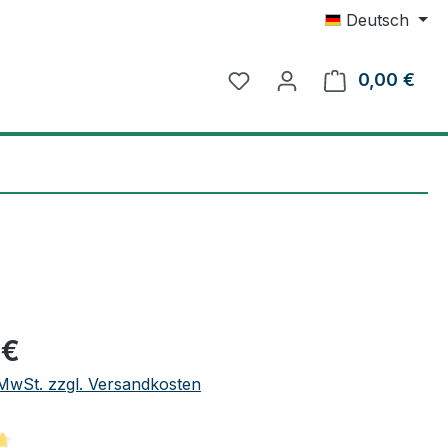
Deutsch
0,00 €
Ware
eis:
 €
. MwSt. zzgl. Versandkosten