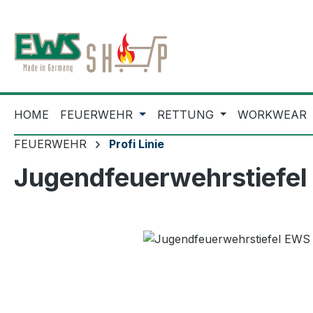
m Hauptinhalt springen
Zur Suche springen
Zur Hauptnavigation springen
HOME
FEUERWEHR
RETTUNG
WORKWEAR
FEUERWEHR
Profi Linie
Jugendfeuerwehrstiefel
Bildergalerie überspringen