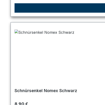
Schnürsenkel Nomex Schwarz
Regulärer Preis:
8,90 €