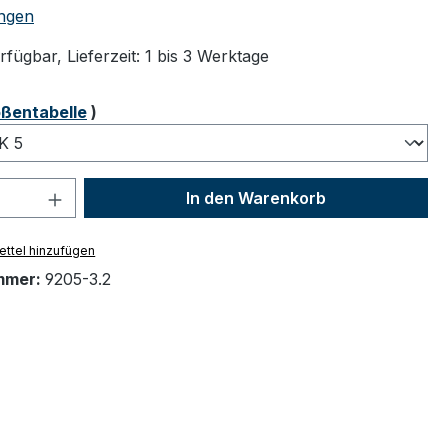
tliche Bewertung von 5 von 5 Sternen
ngen
fügbar, Lieferzeit: 1 bis 3 Werktage
ählen
ßentabelle
)
 Anzahl: Gib den gewünschten Wert ein 
In den Warenkorb
ttel hinzufügen
mmer:
9205-3.2