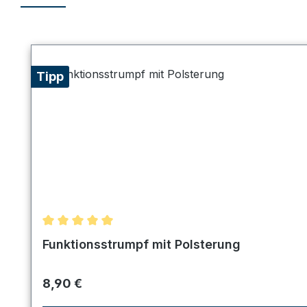
Produktgalerie überspringen
Tipp
Durchschnittliche Bewertung von 5 von 5 Sternen
Funktionsstrumpf mit Polsterung
Regulärer Preis:
8,90 €