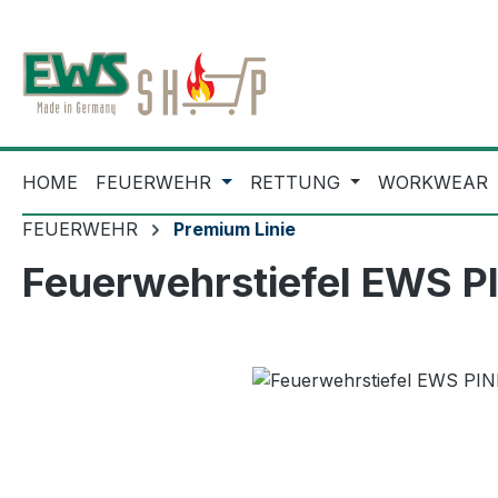
m Hauptinhalt springen
Zur Suche springen
Zur Hauptnavigation springen
HOME
FEUERWEHR
RETTUNG
WORKWEAR
FEUERWEHR
Premium Linie
Feuerwehrstiefel EWS P
Bildergalerie überspringen