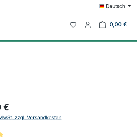
Deutsch
0,00 €
Ware
eis:
 €
. MwSt. zzgl. Versandkosten