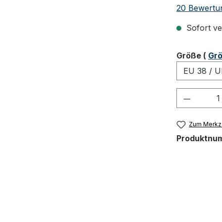
Durchschnit
20 Bewertu
Sofort ver
ausw
Größe
(
Grö
Produkt
Zum Merkze
Produktnu