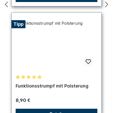
Tipp
Durchschnittliche Bewertung von 5 von 5 Sternen
Funktionsstrumpf mit Polsterung
Regulärer Preis:
8,90 €