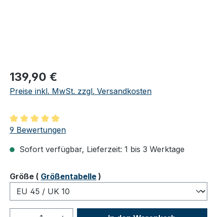
Regulärer Preis:
139,90 €
Preise inkl. MwSt. zzgl. Versandkosten
Durchschnittliche Bewertung von 4.89 von 5 Sternen
9 Bewertungen
Sofort verfügbar, Lieferzeit: 1 bis 3 Werktage
auswählen
Größe
(
Größentabelle
)
Produkt Anzahl: Gib den gewünschten We