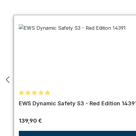
Produktgalerie überspringen
Durchschnittliche Bewertung von 4.89 von 5 Ster
EWS Dynamic Safety S3 - Red Edition 1439
Regulärer Preis:
139,90 €