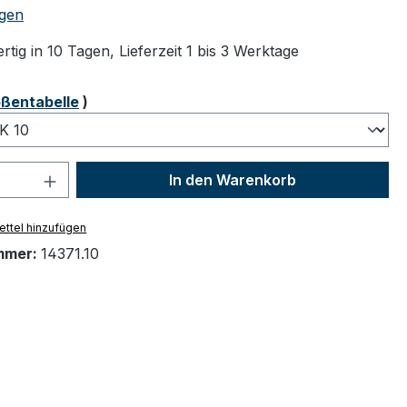
tliche Bewertung von 5 von 5 Sternen
gen
tig in 10 Tagen, Lieferzeit 1 bis 3 Werktage
ählen
ßentabelle
)
 Anzahl: Gib den gewünschten Wert ein 
In den Warenkorb
ttel hinzufügen
mmer:
14371.10