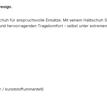
esign.
sschuh für anspruchsvolle Einsätze. Mit seinem Halbschuh S
z und hervorragenden Tragekomfort – selbst unter extreme
 / kunststoffummantelt)