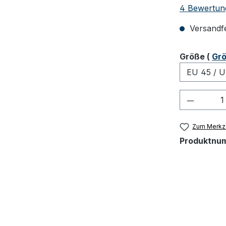
Durchschnit
4 Bewertun
Versandfer
ausw
Größe
(
Grö
Produkt
Zum Merkze
Produktnu