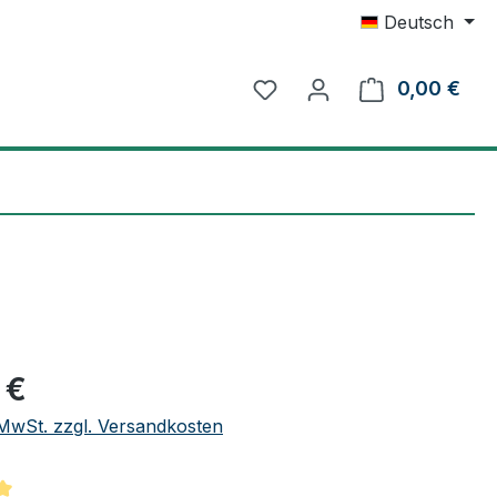
Deutsch
0,00 €
Ware
eis:
 €
. MwSt. zzgl. Versandkosten