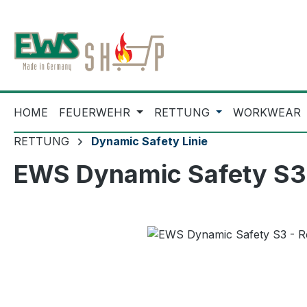
m Hauptinhalt springen
Zur Suche springen
Zur Hauptnavigation springen
HOME
FEUERWEHR
RETTUNG
WORKWEAR
RETTUNG
Dynamic Safety Linie
EWS Dynamic Safety S3 
Bildergalerie überspringen