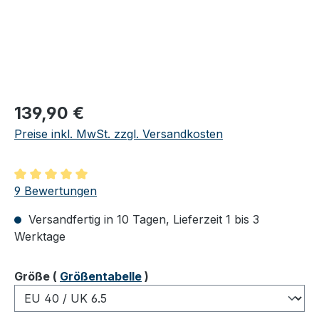
Regulärer Preis:
139,90 €
Preise inkl. MwSt. zzgl. Versandkosten
Durchschnittliche Bewertung von 5 von 5 Sternen
9 Bewertungen
Versandfertig in 10 Tagen, Lieferzeit 1 bis 3
Werktage
auswählen
Größe
(
Größentabelle
)