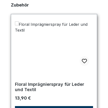
Produktgalerie überspringen
Zubehör
Floral Imprägnierspray für Leder
und Textil
Regulärer Preis:
13,90 €