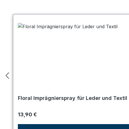
Produktgalerie überspringen
Floral Imprägnierspray für Leder und Textil
Regulärer Preis:
13,90 €