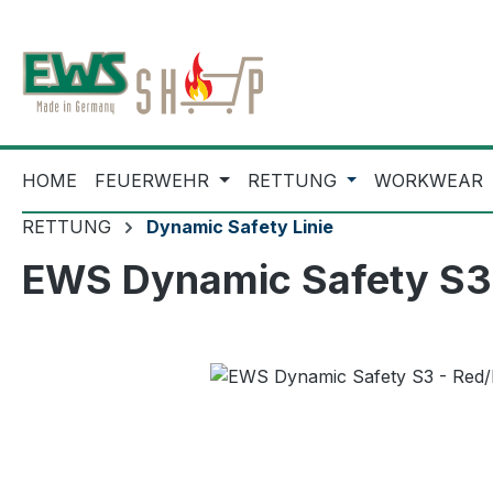
m Hauptinhalt springen
Zur Suche springen
Zur Hauptnavigation springen
HOME
FEUERWEHR
RETTUNG
WORKWEAR
RETTUNG
Dynamic Safety Linie
EWS Dynamic Safety S3 
Bildergalerie überspringen