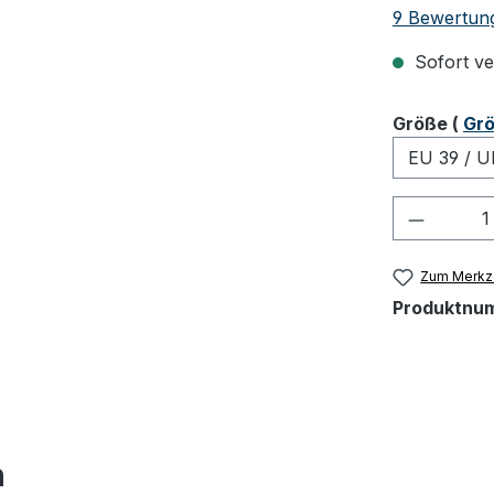
Durchschnit
9 Bewertun
Sofort ver
ausw
Größe
(
Grö
Produkt
Zum Merkze
Produktnu
h