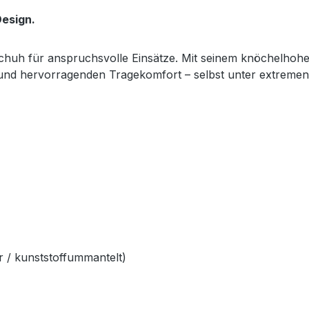
esign.
sschuh für anspruchsvolle Einsätze. Mit seinem knöchelhoh
z und hervorragenden Tragekomfort – selbst unter extreme
 / kunststoffummantelt)