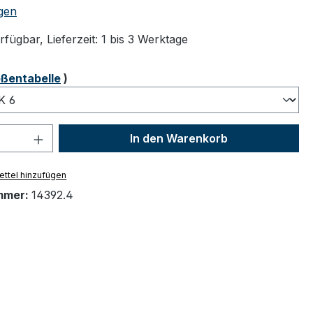
tliche Bewertung von 5 von 5 Sternen
gen
fügbar, Lieferzeit: 1 bis 3 Werktage
ählen
ßentabelle
)
 Anzahl: Gib den gewünschten Wert ein 
In den Warenkorb
ttel hinzufügen
mmer:
14392.4