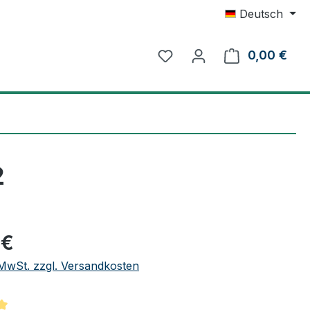
Deutsch
0,00 €
Ware
2
eis:
 €
. MwSt. zzgl. Versandkosten