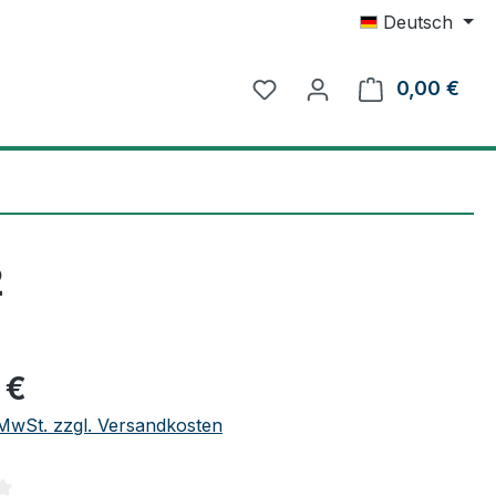
Deutsch
0,00 €
Ware
2
eis:
 €
. MwSt. zzgl. Versandkosten