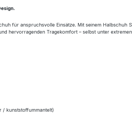
esign.
sschuh für anspruchsvolle Einsätze. Mit seinem Halbschuh S
z und hervorragenden Tragekomfort – selbst unter extreme
 / kunststoffummantelt)