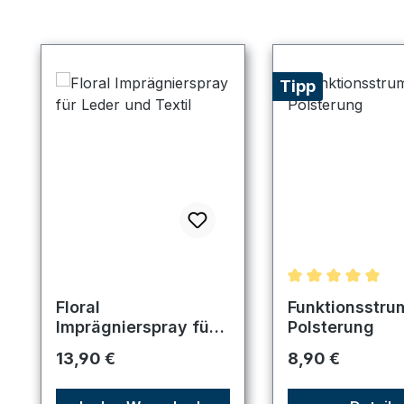
Produktgalerie überspringen
Tipp
Durchschnittlic
Floral
Funktionsstru
Imprägnierspray für
Polsterung
Leder und Textil
Regulärer Preis:
Regulärer Preis:
13,90 €
8,90 €