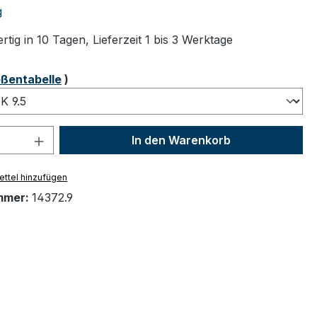
tliche Bewertung von 4 von 5 Sternen
g
tig in 10 Tagen, Lieferzeit 1 bis 3 Werktage
ählen
ßentabelle
)
 Anzahl: Gib den gewünschten Wert ein 
In den Warenkorb
ttel hinzufügen
mmer:
14372.9