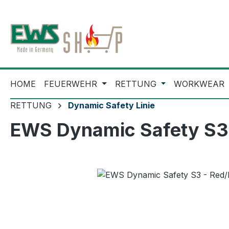
m Hauptinhalt springen
Zur Suche springen
Zur Hauptnavigation springen
HOME
FEUERWEHR
RETTUNG
WORKWEAR
RETTUNG
Dynamic Safety Linie
EWS Dynamic Safety S3 
Bildergalerie überspringen