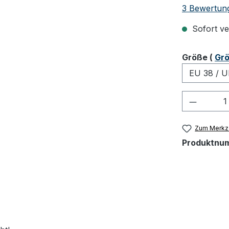
Durchschnit
3 Bewertun
Sofort ver
ausw
Größe
(
Grö
Produkt
Zum Merkze
Produktnu