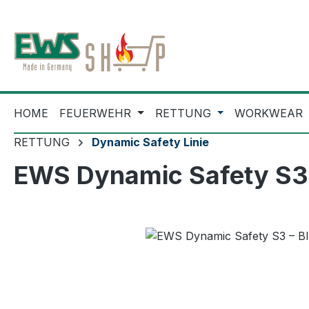
m Hauptinhalt springen
Zur Suche springen
Zur Hauptnavigation springen
HOME
FEUERWEHR
RETTUNG
WORKWEAR
RETTUNG
Dynamic Safety Linie
EWS Dynamic Safety S3 
Bildergalerie überspringen