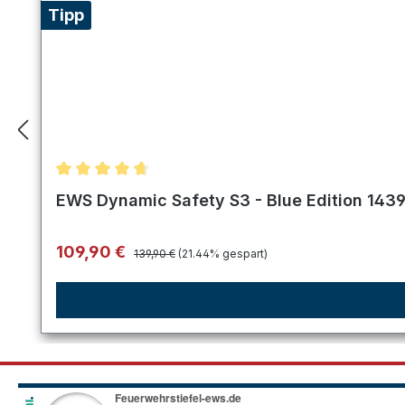
Tipp
Durchschnittliche Bewertung von 4.8 von 5 Stern
EWS Dynamic Safety S3 - Blue Edition 143
Regulärer Preis:
Verkaufspreis:
109,90 €
139,90 €
(21.44% gespart)