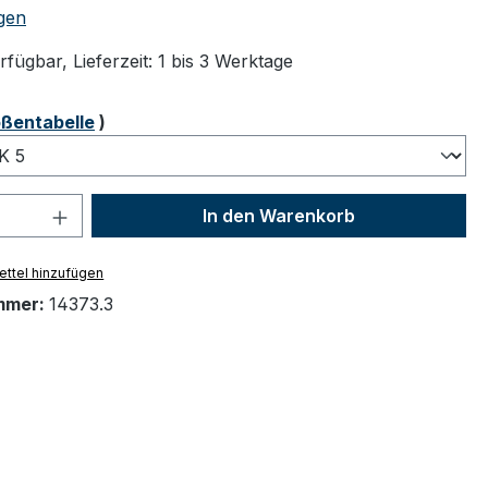
tliche Bewertung von 5 von 5 Sternen
gen
fügbar, Lieferzeit: 1 bis 3 Werktage
ählen
ßentabelle
)
 Anzahl: Gib den gewünschten Wert ein 
In den Warenkorb
ttel hinzufügen
mmer:
14373.3