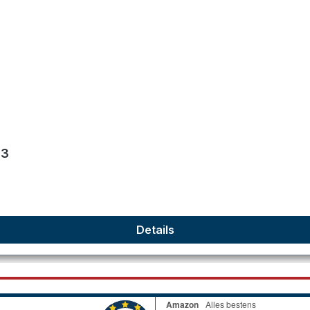
en
93
Details