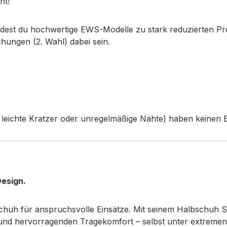
ht!
ndest du hochwertige EWS-Modelle zu stark reduzierten Pr
chungen (2. Wahl) dabei sein.
leichte Kratzer oder unregelmäßige Nähte) haben keinen Ei
esign.
sschuh für anspruchsvolle Einsätze. Mit seinem Halbschuh S
z und hervorragenden Tragekomfort – selbst unter extreme