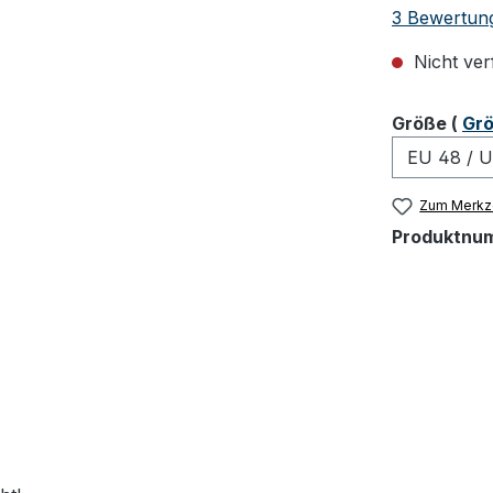
Durchschnit
3 Bewertun
Nicht ver
ausw
Größe
(
Grö
Zum Merkze
Produktnu