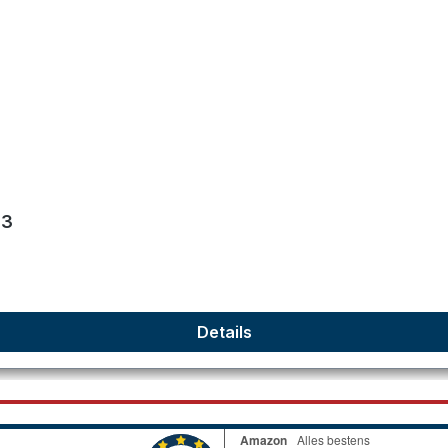
en
93
Details