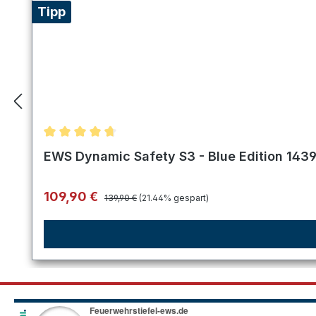
Tipp
Durchschnittliche Bewertung von 4.8 von 5 Stern
EWS Dynamic Safety S3 - Blue Edition 143
Regulärer Preis:
Verkaufspreis:
109,90 €
139,90 €
(21.44% gespart)