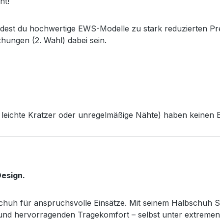
ht!
ndest du hochwertige EWS-Modelle zu stark reduzierten Pr
chungen (2. Wahl) dabei sein.
leichte Kratzer oder unregelmäßige Nähte) haben keinen Ei
esign.
sschuh für anspruchsvolle Einsätze. Mit seinem Halbschuh S
z und hervorragenden Tragekomfort – selbst unter extreme