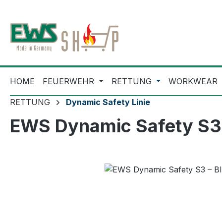
m Hauptinhalt springen
Zur Suche springen
Zur Hauptnavigation springen
HOME
FEUERWEHR
RETTUNG
WORKWEAR
RETTUNG
Dynamic Safety Linie
EWS Dynamic Safety S3 
Bildergalerie überspringen