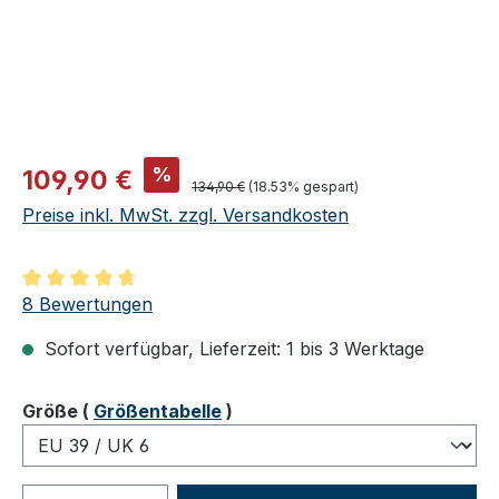
Verkaufspreis:
%
109,90 €
Regulärer Preis:
134,90 €
(18.53% gespart)
Preise inkl. MwSt. zzgl. Versandkosten
Durchschnittliche Bewertung von 4.75 von 5 Sternen
8 Bewertungen
Sofort verfügbar, Lieferzeit: 1 bis 3 Werktage
auswählen
Größe
(
Größentabelle
)