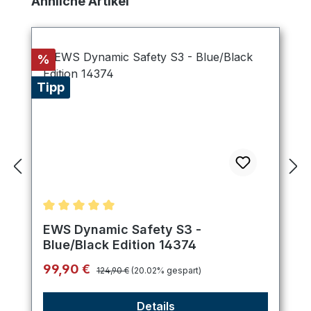
Ähnliche Artikel
Rabatt
%
Tipp
Durchschnittliche Bewertung von 5 von 5 Sternen
EWS Dynamic Safety S3 -
Blue/Black Edition 14374
Regulärer Preis:
Verkaufspreis:
99,90 €
124,90 €
(20.02% gespart)
Details