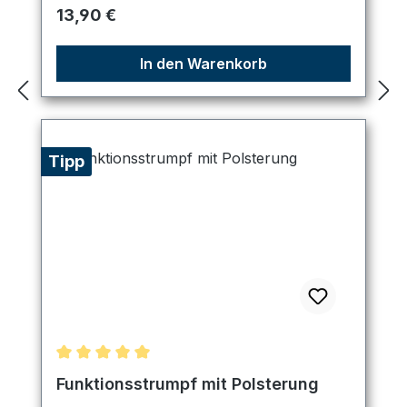
Regulärer Preis:
13,90 €
In den Warenkorb
Tipp
Durchschnittliche Bewertung von 5 von 5 Sternen
Funktionsstrumpf mit Polsterung