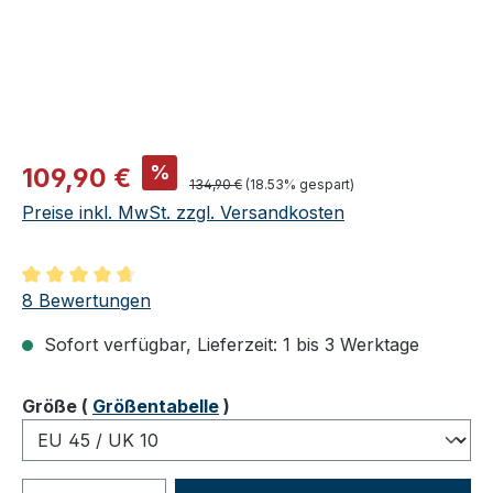
Verkaufspreis:
%
109,90 €
Regulärer Preis:
134,90 €
(18.53% gespart)
Preise inkl. MwSt. zzgl. Versandkosten
Durchschnittliche Bewertung von 4.75 von 5 Sternen
8 Bewertungen
Sofort verfügbar, Lieferzeit: 1 bis 3 Werktage
auswählen
Größe
(
Größentabelle
)