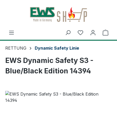
Zum Hauptinhalt springen
Du hast 0 Produ
Ware
RETTUNG
Dynamic Safety Linie
EWS Dynamic Safety S3 -
Blue/Black Edition 14394
Bildergalerie überspringen