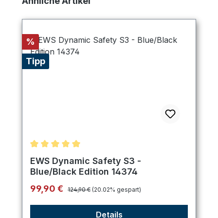
Ähnliche Artikel
Rabatt
%
Tipp
Durchschnittliche Bewertung von 5 von 5 Sternen
EWS Dynamic Safety S3 -
Blue/Black Edition 14374
Regulärer Preis:
Verkaufspreis:
99,90 €
124,90 €
(20.02% gespart)
Details