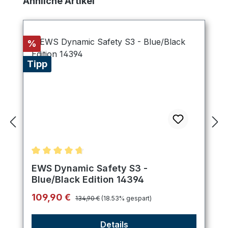
Ähnliche Artikel
Rabatt
%
Tipp
Durchschnittliche Bewertung von 4.75 von 5 Ster
EWS Dynamic Safety S3 -
Blue/Black Edition 14394
Regulärer Preis:
Verkaufspreis:
109,90 €
134,90 €
(18.53% gespart)
Details