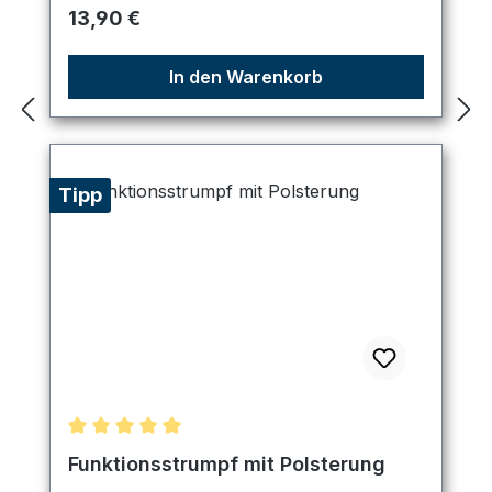
Regulärer Preis:
13,90 €
In den Warenkorb
Tipp
Durchschnittliche Bewertung von 5 von 5 Sternen
Funktionsstrumpf mit Polsterung