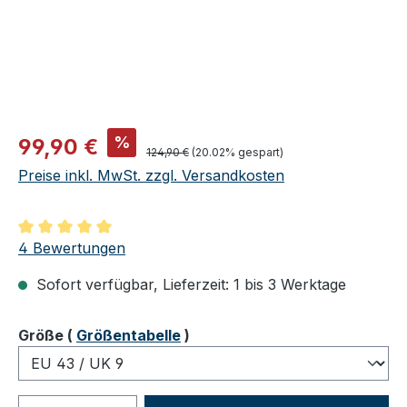
Verkaufspreis:
%
99,90 €
Regulärer Preis:
124,90 €
(20.02% gespart)
Preise inkl. MwSt. zzgl. Versandkosten
Durchschnittliche Bewertung von 5 von 5 Sternen
4 Bewertungen
Sofort verfügbar, Lieferzeit: 1 bis 3 Werktage
auswählen
Größe
(
Größentabelle
)