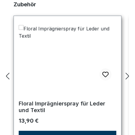
Produktgalerie überspringen
Zubehör
Floral Imprägnierspray für Leder
und Textil
Regulärer Preis:
13,90 €