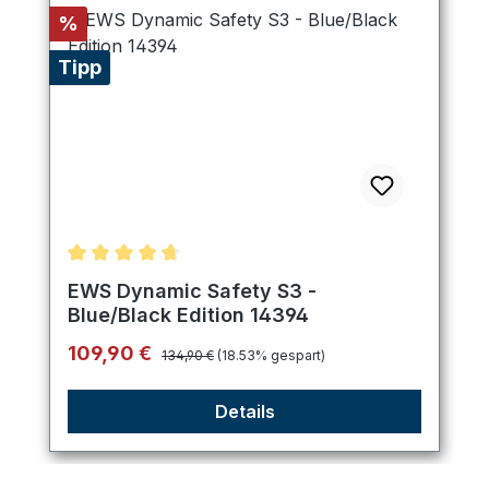
Rabatt
%
Tipp
Durchschnittliche Bewertung von 4.75 von 5 Ster
EWS Dynamic Safety S3 -
Blue/Black Edition 14394
Regulärer Preis:
Verkaufspreis:
109,90 €
134,90 €
(18.53% gespart)
Details