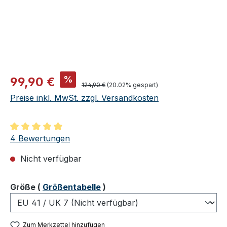
Verkaufspreis:
%
99,90 €
Regulärer Preis:
124,90 €
(20.02% gespart)
Preise inkl. MwSt. zzgl. Versandkosten
Durchschnittliche Bewertung von 5 von 5 Sternen
4 Bewertungen
Nicht verfügbar
auswählen
Größe
(
Größentabelle
)
Zum Merkzettel hinzufügen