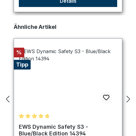
Details
Produktgalerie überspringen
Ähnliche Artikel
Rabatt
%
Tipp
Durchschnittliche Bewertung von 4.75 von 5 Ster
EWS Dynamic Safety S3 -
Blue/Black Edition 14394