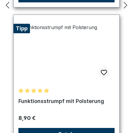
Tipp
Durchschnittliche Bewertung von 5 von 5 Sternen
Funktionsstrumpf mit Polsterung
Regulärer Preis:
8,90 €