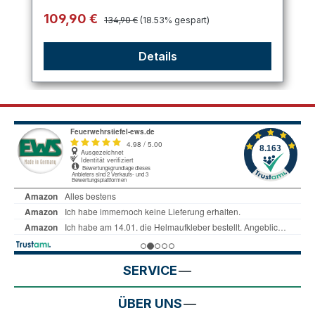
Regulärer Preis:
Verkaufspreis:
109,90 €
134,90 €
(18.53% gespart)
Details
SERVICE
ÜBER UNS