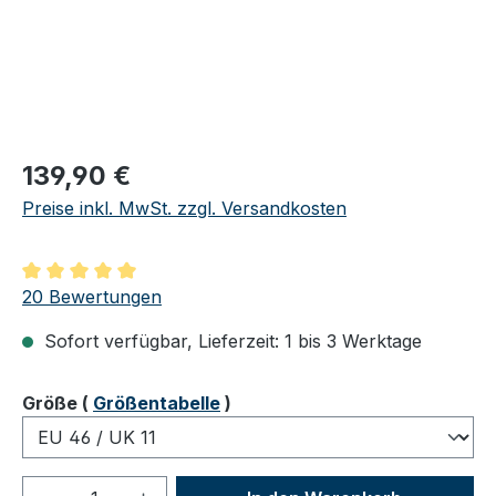
Regulärer Preis:
139,90 €
Preise inkl. MwSt. zzgl. Versandkosten
Durchschnittliche Bewertung von 5 von 5 Sternen
20 Bewertungen
Sofort verfügbar, Lieferzeit: 1 bis 3 Werktage
auswählen
Größe
(
Größentabelle
)
Produkt Anzahl: Gib den gewünschten We