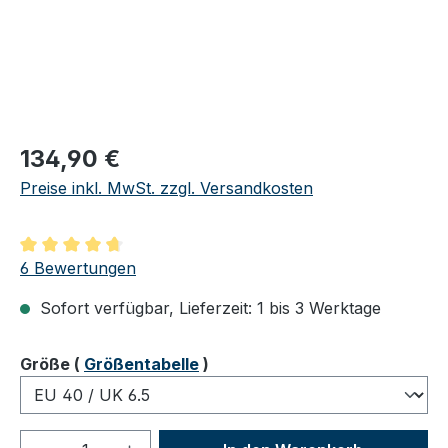
Regulärer Preis:
134,90 €
Preise inkl. MwSt. zzgl. Versandkosten
Durchschnittliche Bewertung von 4.83 von 5 Sternen
6 Bewertungen
Sofort verfügbar, Lieferzeit: 1 bis 3 Werktage
auswählen
Größe
(
Größentabelle
)
Produkt Anzahl: Gib den gewünschten We