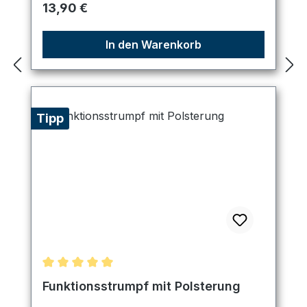
Regulärer Preis:
13,90 €
In den Warenkorb
Tipp
Durchschnittliche Bewertung von 5 von 5 Sternen
Funktionsstrumpf mit Polsterung