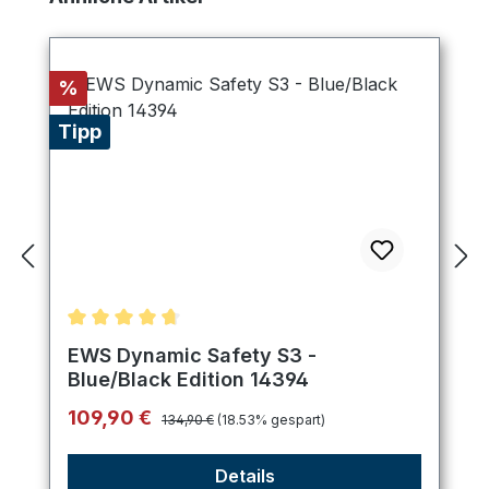
Rabatt
%
Tipp
Durchschnittliche Bewertung von 4.75 von 5 Ster
EWS Dynamic Safety S3 -
Blue/Black Edition 14394
Regulärer Preis:
Verkaufspreis:
109,90 €
134,90 €
(18.53% gespart)
Details