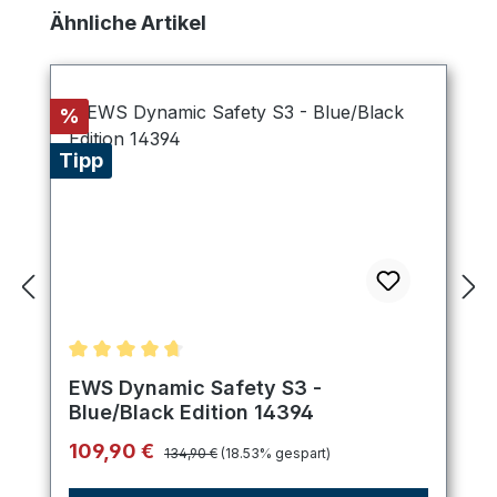
Produktgalerie überspringen
Ähnliche Artikel
Rabatt
%
Tipp
Durchschnittliche Bewertung von 4.75 von 5 Ster
EWS Dynamic Safety S3 -
Blue/Black Edition 14394
Regulärer Preis:
Verkaufspreis:
109,90 €
134,90 €
(18.53% gespart)