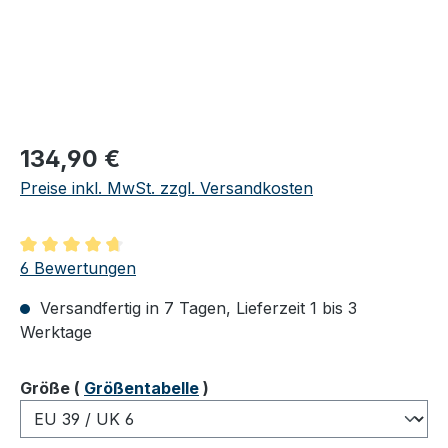
Regulärer Preis:
134,90 €
Preise inkl. MwSt. zzgl. Versandkosten
Durchschnittliche Bewertung von 4.83 von 5 Sternen
6 Bewertungen
Versandfertig in 7 Tagen, Lieferzeit 1 bis 3
Werktage
auswählen
Größe
(
Größentabelle
)