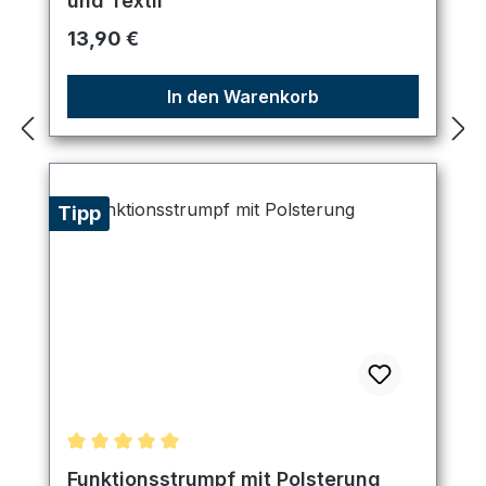
und Textil
Regulärer Preis:
13,90 €
In den Warenkorb
Tipp
Durchschnittliche Bewertung von 5 von 5 Sternen
Funktionsstrumpf mit Polsterung