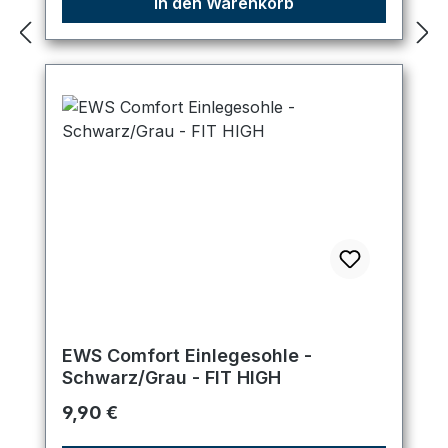
In den Warenkorb
EWS Comfort Einlegesohle -
Schwarz/Grau - FIT HIGH
Regulärer Preis:
9,90 €