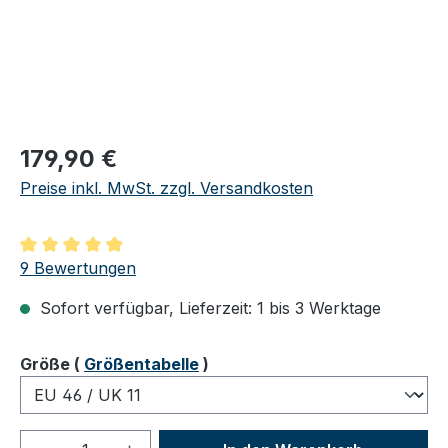
Regulärer Preis:
179,90 €
Preise inkl. MwSt. zzgl. Versandkosten
Durchschnittliche Bewertung von 4.89 von 5 Sternen
9 Bewertungen
Sofort verfügbar, Lieferzeit: 1 bis 3 Werktage
auswählen
Größe
(
Größentabelle
)
Produkt Anzahl: Gib den gewünschten We