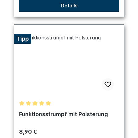
Details
Tipp
Durchschnittliche Bewertung von 5 von 5 Sternen
Funktionsstrumpf mit Polsterung
Regulärer Preis:
8,90 €