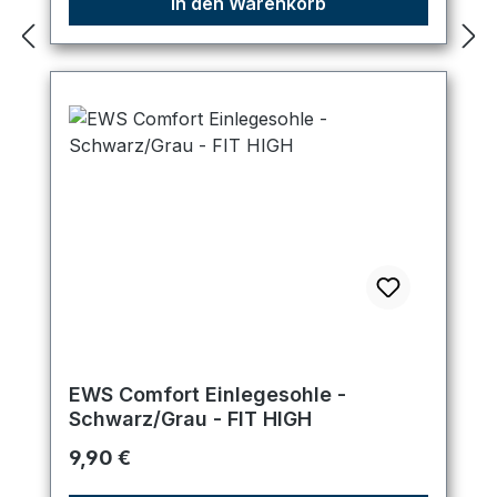
In den Warenkorb
EWS Comfort Einlegesohle -
Schwarz/Grau - FIT HIGH
Regulärer Preis:
9,90 €