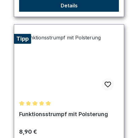
Details
Tipp
Durchschnittliche Bewertung von 5 von 5 Sternen
Funktionsstrumpf mit Polsterung
Regulärer Preis:
8,90 €