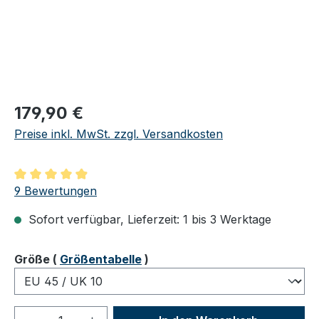
Regulärer Preis:
179,90 €
Preise inkl. MwSt. zzgl. Versandkosten
Durchschnittliche Bewertung von 4.89 von 5 Sternen
9 Bewertungen
Sofort verfügbar, Lieferzeit: 1 bis 3 Werktage
auswählen
Größe
(
Größentabelle
)
Produkt Anzahl: Gib den gewünschten We