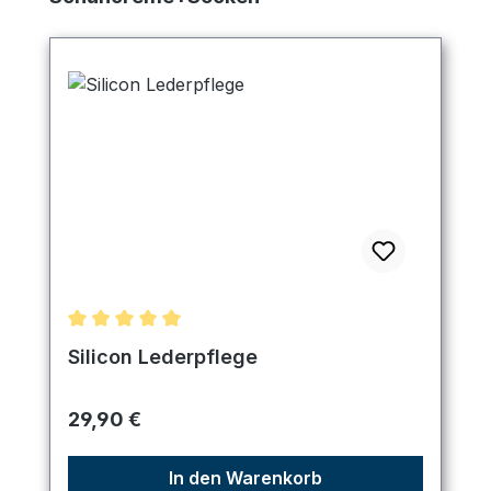
Durchschnittliche Bewertung von 5 von 5 Sternen
Silicon Lederpflege
Regulärer Preis:
29,90 €
In den Warenkorb