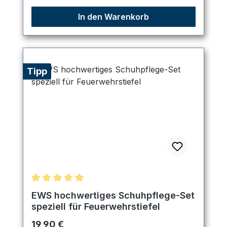
In den Warenkorb
Tipp
Durchschnittliche Bewertung von 5 von 5 Sternen
EWS hochwertiges Schuhpflege-Set
speziell für Feuerwehrstiefel
Regulärer Preis:
19,90 €