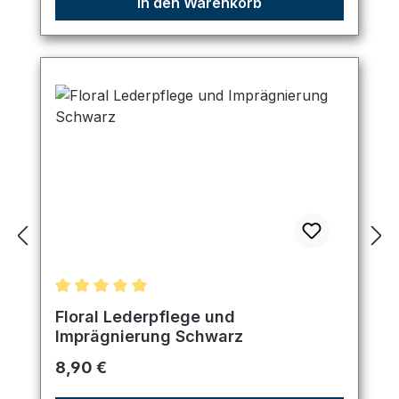
In den Warenkorb
Durchschnittliche Bewertung von 5 von 5 Sternen
Floral Lederpflege und
Imprägnierung Schwarz
Regulärer Preis:
8,90 €