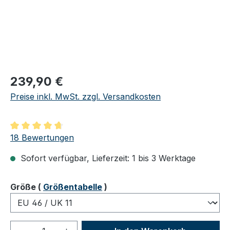
Regulärer Preis:
239,90 €
Preise inkl. MwSt. zzgl. Versandkosten
Durchschnittliche Bewertung von 4.83 von 5 Sternen
18 Bewertungen
Sofort verfügbar, Lieferzeit: 1 bis 3 Werktage
auswählen
Größe
(
Größentabelle
)
Produkt Anzahl: Gib den gewünschten We