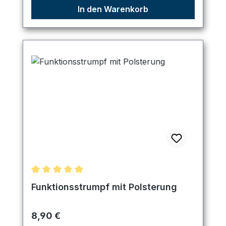
In den Warenkorb
Durchschnittliche Bewertung von 5 von 5 Sternen
Funktionsstrumpf mit Polsterung
Regulärer Preis:
8,90 €