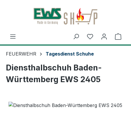
Zum Hauptinhalt springen
Ware
FEUERWEHR
Tagesdienst Schuhe
Diensthalbschuh Baden-
Württemberg EWS 2405
Bildergalerie überspringen