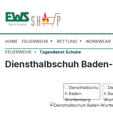
m Hauptinhalt springen
Zur Suche springen
Zur Hauptnavigation springen
HOME
FEUERWEHR
RETTUNG
WORKWEAR
FEUERWEHR
Tagesdienst Schuhe
Diensthalbschuh Baden
Bildergalerie überspringen