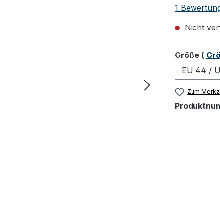
Durchschnit
1 Bewertun
Nicht ver
ausw
Größe
(
Grö
Zum Merkze
Produktnu