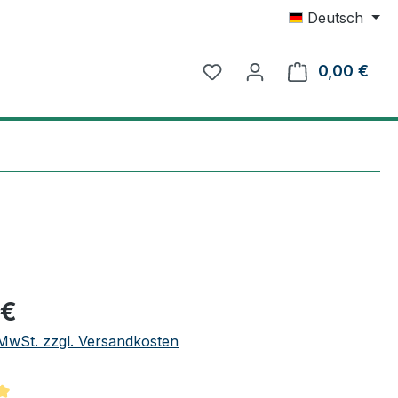
Deutsch
0,00 €
Ware
eis:
 €
. MwSt. zzgl. Versandkosten