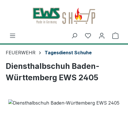
Zum Hauptinhalt springen
Ware
FEUERWEHR
Tagesdienst Schuhe
Diensthalbschuh Baden-
Württemberg EWS 2405
Bildergalerie überspringen