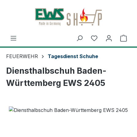
Zum Hauptinhalt springen
Ware
FEUERWEHR
Tagesdienst Schuhe
Diensthalbschuh Baden-
Württemberg EWS 2405
Bildergalerie überspringen