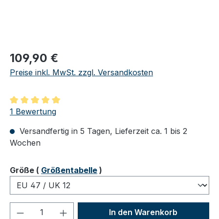
Regulärer Preis:
109,90 €
Preise inkl. MwSt. zzgl. Versandkosten
Durchschnittliche Bewertung von 5 von 5 Sternen
1 Bewertung
Versandfertig in 5 Tagen, Lieferzeit ca. 1 bis 2
Wochen
auswählen
Größe
(
Größentabelle
)
Produkt Anzahl: Gib den gewünschten We
In den Warenkorb