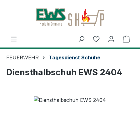
Zum Hauptinhalt springen
Ware
FEUERWEHR
Tagesdienst Schuhe
Diensthalbschuh EWS 2404
Bildergalerie überspringen