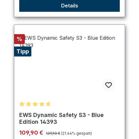
Details
Rabatt
%
Tipp
Durchschnittliche Bewertung von 4.8 von 5 Stern
EWS Dynamic Safety S3 - Blue
Edition 14393
Regulärer Preis:
Verkaufspreis:
109,90 €
139,90 €
(21.44% gespart)