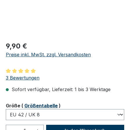
Regulärer Preis:
9,90 €
Preise inkl. MwSt. zzgl. Versandkosten
Durchschnittliche Bewertung von 5 von 5 Sternen
3 Bewertungen
Sofort verfügbar, Lieferzeit: 1 bis 3 Werktage
auswählen
Größe
(
Größentabelle
)
Produkt Anzahl: Gib den gewünschten We