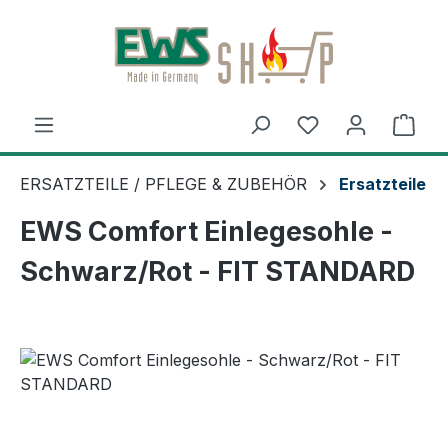
Zum Hauptinhalt springen
Ware
ERSATZTEILE / PFLEGE & ZUBEHÖR
Ersatzteile
EWS Comfort Einlegesohle -
Schwarz/Rot - FIT STANDARD
Bildergalerie überspringen