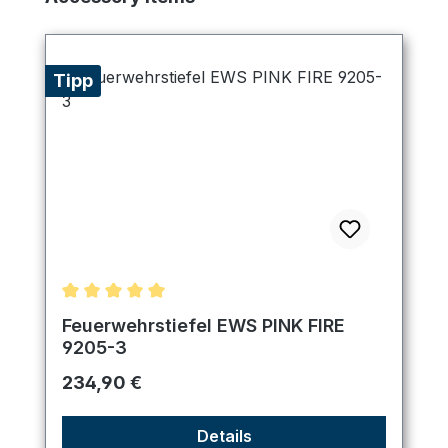
Tipp
Durchschnittliche Bewertung von 5 von 5 Sternen
Feuerwehrstiefel EWS PINK FIRE
9205-3
Regulärer Preis:
234,90 €
Details