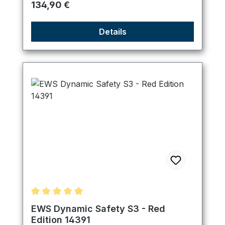
Regulärer Preis:
134,90 €
Details
Durchschnittliche Bewertung von 4.89 von 5 Ster
EWS Dynamic Safety S3 - Red
Edition 14391