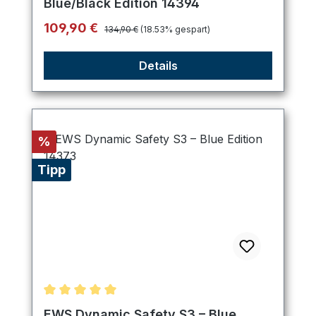
Blue/Black Edition 14394
Regulärer Preis:
Verkaufspreis:
109,90 €
134,90 €
(18.53% gespart)
Details
Rabatt
%
Tipp
Durchschnittliche Bewertung von 5 von 5 Sternen
EWS Dynamic Safety S3 – Blue