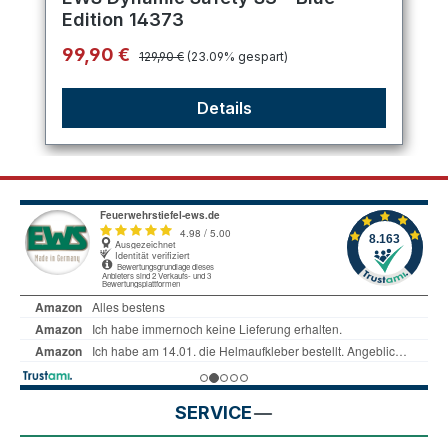
Edition 14373
Regulärer Preis:
Verkaufspreis:
99,90 €
129,90 €
(23.09% gespart)
Details
SERVICE