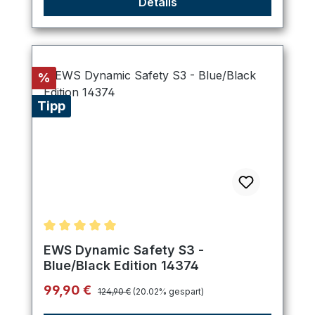
Details
Rabatt
%
Tipp
Durchschnittliche Bewertung von 5 von 5 Sternen
EWS Dynamic Safety S3 -
Blue/Black Edition 14374
Regulärer Preis:
Verkaufspreis:
99,90 €
124,90 €
(20.02% gespart)