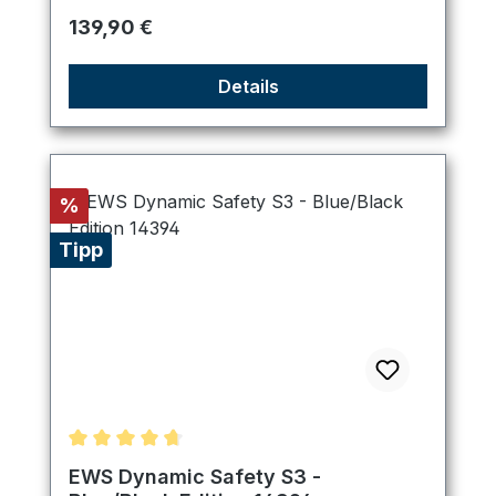
Regulärer Preis:
139,90 €
Details
Rabatt
%
Tipp
Durchschnittliche Bewertung von 4.75 von 5 Ster
EWS Dynamic Safety S3 -