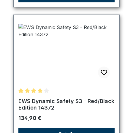
Durchschnittliche Bewertung von 4 von 5 Sternen
EWS Dynamic Safety S3 - Red/Black
Edition 14372
Regulärer Preis:
134,90 €