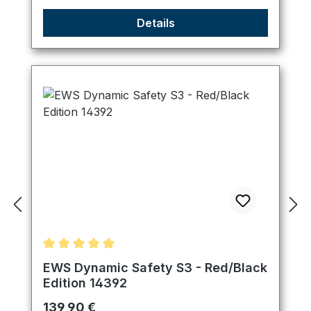
Details
Durchschnittliche Bewertung von 5 von 5 Sternen
EWS Dynamic Safety S3 - Red/Black
Edition 14392
Regulärer Preis:
139,90 €