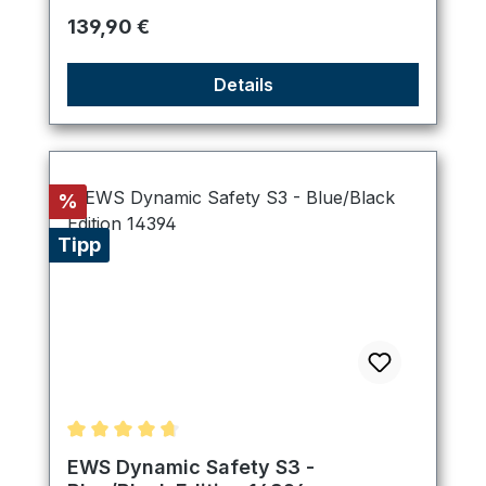
Regulärer Preis:
139,90 €
Details
Rabatt
%
Tipp
Durchschnittliche Bewertung von 4.75 von 5 Ster
EWS Dynamic Safety S3 -