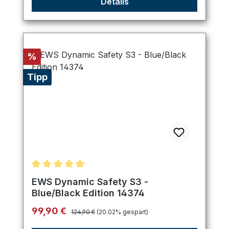
Details
Rabatt
%
Tipp
Durchschnittliche Bewertung von 5 von 5 Sternen
EWS Dynamic Safety S3 -
Blue/Black Edition 14374
Regulärer Preis:
Verkaufspreis:
99,90 €
124,90 €
(20.02% gespart)