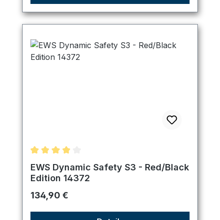
Durchschnittliche Bewertung von 4 von 5 Sternen
EWS Dynamic Safety S3 - Red/Black
Edition 14372
Regulärer Preis:
134,90 €