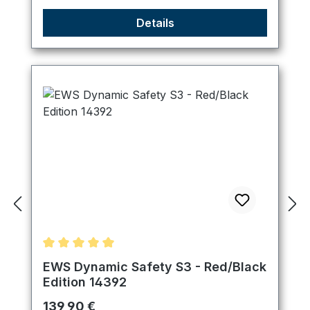
Details
Durchschnittliche Bewertung von 5 von 5 Sternen
EWS Dynamic Safety S3 - Red/Black
Edition 14392
Regulärer Preis:
139,90 €