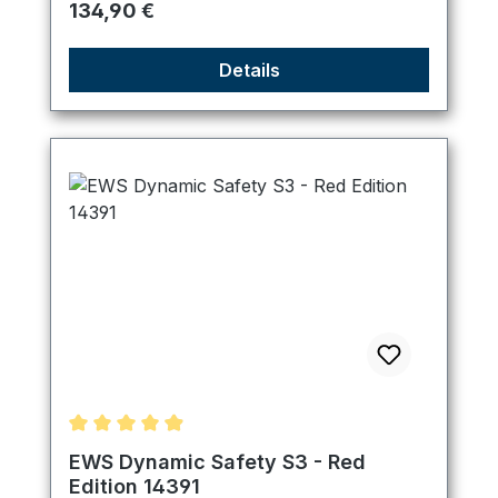
Regulärer Preis:
134,90 €
Details
Durchschnittliche Bewertung von 4.89 von 5 Ster
EWS Dynamic Safety S3 - Red
Edition 14391