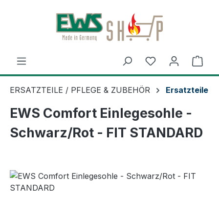
Zum Hauptinhalt springen
Ware
ERSATZTEILE / PFLEGE & ZUBEHÖR
Ersatzteile
EWS Comfort Einlegesohle -
Schwarz/Rot - FIT STANDARD
Bildergalerie überspringen