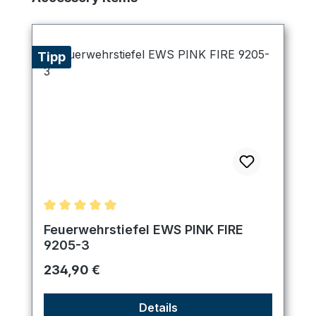
Tipp
Durchschnittliche Bewertung von 5 von 5 Sternen
Feuerwehrstiefel EWS PINK FIRE
9205-3
Regulärer Preis:
234,90 €
Details