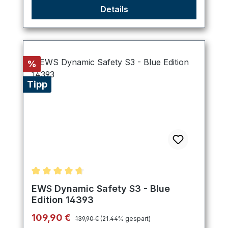
Details
Rabatt
%
Tipp
Durchschnittliche Bewertung von 4.8 von 5 Stern
EWS Dynamic Safety S3 - Blue
Edition 14393
Regulärer Preis:
Verkaufspreis:
109,90 €
139,90 €
(21.44% gespart)