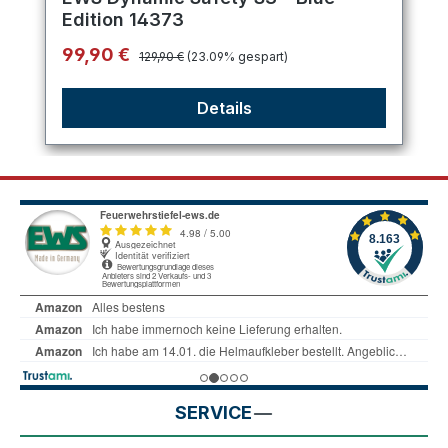
Edition 14373
Regulärer Preis:
Verkaufspreis:
99,90 €
129,90 €
(23.09% gespart)
Details
SERVICE