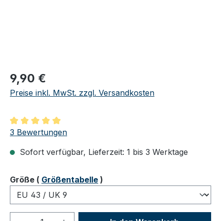
Regulärer Preis:
9,90 €
Preise inkl. MwSt. zzgl. Versandkosten
Durchschnittliche Bewertung von 5 von 5 Sternen
3 Bewertungen
Sofort verfügbar, Lieferzeit: 1 bis 3 Werktage
auswählen
Größe
(
Größentabelle
)
Produkt Anzahl: Gib den gewünschten We