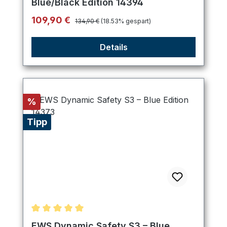
Blue/Black Edition 14394
Regulärer Preis:
Verkaufspreis:
109,90 €
134,90 €
(18.53% gespart)
Details
Rabatt
%
Tipp
Durchschnittliche Bewertung von 5 von 5 Sternen
EWS Dynamic Safety S3 – Blue