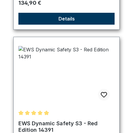
Regulärer Preis:
134,90 €
Details
Durchschnittliche Bewertung von 4.89 von 5 Ster
EWS Dynamic Safety S3 - Red
Edition 14391