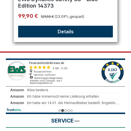
Edition 14373
Regulärer Preis:
Verkaufspreis:
99,90 €
129,90 €
(23.09% gespart)
Details
SERVICE