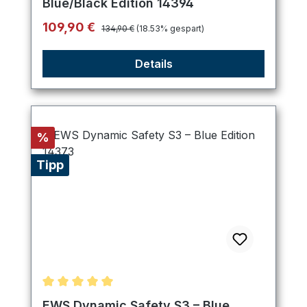
Blue/Black Edition 14394
Regulärer Preis:
Verkaufspreis:
109,90 €
134,90 €
(18.53% gespart)
Details
Rabatt
%
Tipp
Durchschnittliche Bewertung von 5 von 5 Sternen
EWS Dynamic Safety S3 – Blue