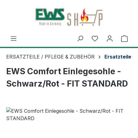
Zum Hauptinhalt springen
Ware
ERSATZTEILE / PFLEGE & ZUBEHÖR
Ersatzteile
EWS Comfort Einlegesohle -
Schwarz/Rot - FIT STANDARD
Bildergalerie überspringen