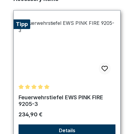
Tipp
Durchschnittliche Bewertung von 5 von 5 Sternen
Feuerwehrstiefel EWS PINK FIRE
9205-3
Regulärer Preis:
234,90 €
Details