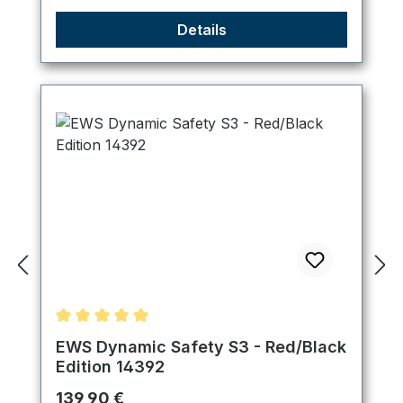
Details
Durchschnittliche Bewertung von 5 von 5 Sternen
EWS Dynamic Safety S3 - Red/Black
Edition 14392
Regulärer Preis:
139,90 €