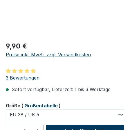
Regulärer Preis:
9,90 €
Preise inkl. MwSt. zzgl. Versandkosten
Durchschnittliche Bewertung von 5 von 5 Sternen
3 Bewertungen
Sofort verfügbar, Lieferzeit: 1 bis 3 Werktage
auswählen
Größe
(
Größentabelle
)
Produkt Anzahl: Gib den gewünschten We