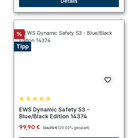
Details
Rabatt
%
Tipp
Durchschnittliche Bewertung von 5 von 5 Sternen
EWS Dynamic Safety S3 -
Blue/Black Edition 14374
Regulärer Preis:
Verkaufspreis:
99,90 €
124,90 €
(20.02% gespart)