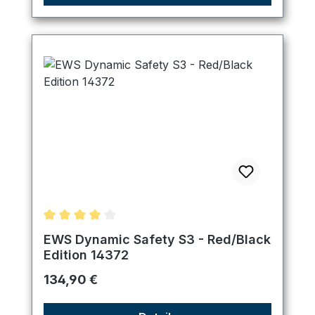
Durchschnittliche Bewertung von 4 von 5 Sternen
EWS Dynamic Safety S3 - Red/Black
Edition 14372
Regulärer Preis:
134,90 €