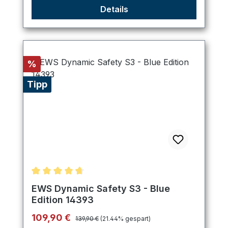
Details
Rabatt
%
Tipp
Durchschnittliche Bewertung von 4.8 von 5 Stern
EWS Dynamic Safety S3 - Blue
Edition 14393
Regulärer Preis:
Verkaufspreis:
109,90 €
139,90 €
(21.44% gespart)