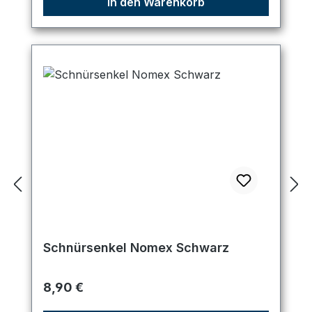
In den Warenkorb
Schnürsenkel Nomex Schwarz
Regulärer Preis:
8,90 €