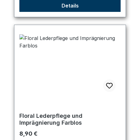
Details
Floral Lederpflege und
Imprägnierung Farblos
Regulärer Preis:
8,90 €