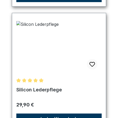
Durchschnittliche Bewertung von 5 von 5 Sternen
Silicon Lederpflege
Regulärer Preis:
29,90 €