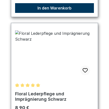
In den Warenkorb
Durchschnittliche Bewertung von 5 von 5 Sternen
Floral Lederpflege und
Imprägnierung Schwarz
Regulärer Preis:
8,90 €