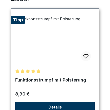
Tipp
Durchschnittliche Bewertung von 5 von 5 Sternen
Funktionsstrumpf mit Polsterung
Regulärer Preis:
8,90 €
Details