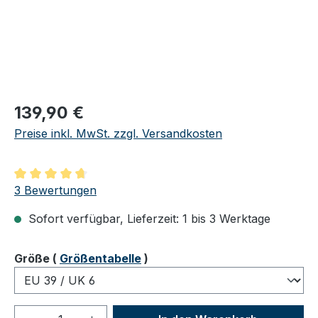
Regulärer Preis:
139,90 €
Preise inkl. MwSt. zzgl. Versandkosten
Durchschnittliche Bewertung von 4.67 von 5 Sternen
3 Bewertungen
Sofort verfügbar, Lieferzeit: 1 bis 3 Werktage
auswählen
Größe
(
Größentabelle
)
Produkt Anzahl: Gib den gewünschten We