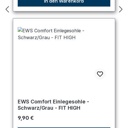
In den Warenkorb
EWS Comfort Einlegesohle -
Schwarz/Grau - FIT HIGH
Regulärer Preis:
9,90 €