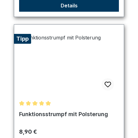
Details
Tipp
Durchschnittliche Bewertung von 5 von 5 Sternen
Funktionsstrumpf mit Polsterung
Regulärer Preis:
8,90 €