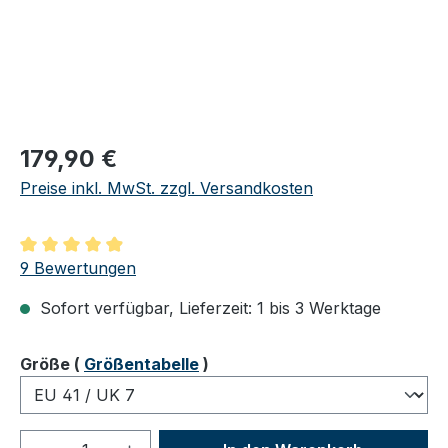
Regulärer Preis:
179,90 €
Preise inkl. MwSt. zzgl. Versandkosten
Durchschnittliche Bewertung von 4.89 von 5 Sternen
9 Bewertungen
Sofort verfügbar, Lieferzeit: 1 bis 3 Werktage
auswählen
Größe
(
Größentabelle
)
Produkt Anzahl: Gib den gewünschten We